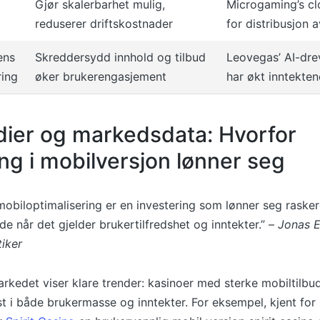
Gjør skalerbarhet mulig,
Microgaming’s cl
reduserer driftskostnader
for distribusjon a
ens
Skreddersydd innhold og tilbud
Leovegas’ AI-dr
ring
øker brukerengasjement
har økt inntekte
ier og markedsdata: Hvorfor
ing i mobilversjon lønner seg
mobiloptimalisering er en investering som lønner seg rask
de når det gjelder brukertilfredshet og inntekter.” –
Jonas E
tiker
rkedet viser klare trender: kasinoer med sterke mobiltilbu
st i både brukermasse og inntekter. For eksempel, kjent for 