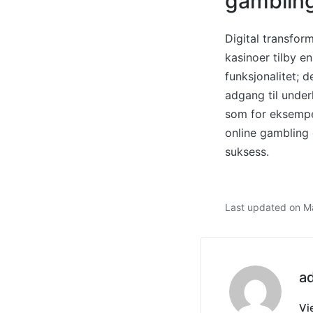
gamblin
Digital transfor
kasinoer tilby e
funksjonalitet; d
adgang til under
som for eksempel
online gambling e
suksess.
Last updated on M
a
Vi