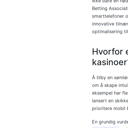
ikke bare en nød
Betting Associat
smarttelefoner o
innovative tilnæ
optimalisering ti
Hvorfor e
kasinoer
Å tilby en sømlø
om å skape intuit
eksempel har fle
lansert en skikk
prioritere mobil
En grundig vurde