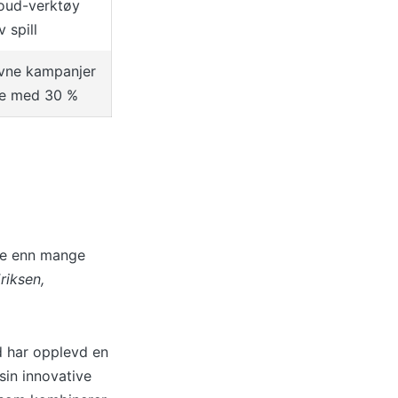
oud-verktøy
v spill
evne kampanjer
ne med 30 %
ere enn mange
riksen,
d har opplevd en
sin innovative