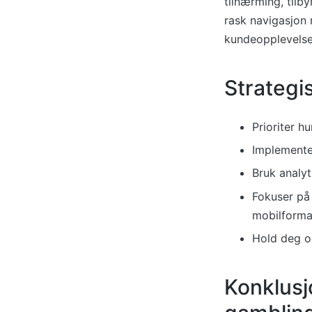
tilnærming, tilb
rask navigasjon
kundeopplevelse 
Strategi
Prioriter h
Implementer
Bruk analyt
Fokuser på 
mobilforma
Hold deg op
Konklusjo