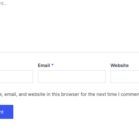
Email
*
Website
 email, and website in this browser for the next time I commen