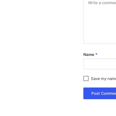
Name
*
Save my name,