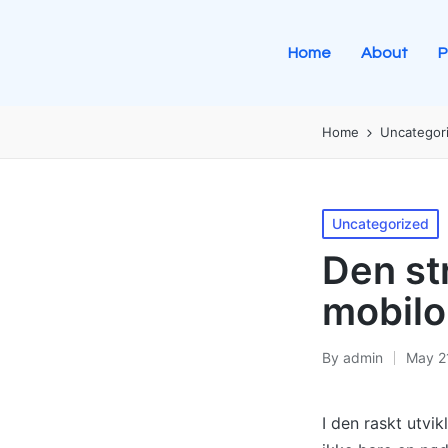
Home
About
P
Home
Uncategor
Uncategorized
Den st
mobilo
By
admin
May 2
I den raskt utvi