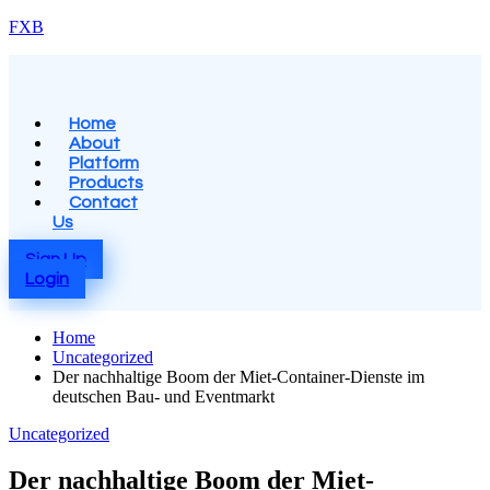
Skip
FXB
to
content
Menu
Home
About
Platform
Products
Contact
Us
Sign Up
Login
Home
Uncategorized
Der nachhaltige Boom der Miet-Container-Dienste im
deutschen Bau- und Eventmarkt
Posted
Uncategorized
in
Der nachhaltige Boom der Miet-