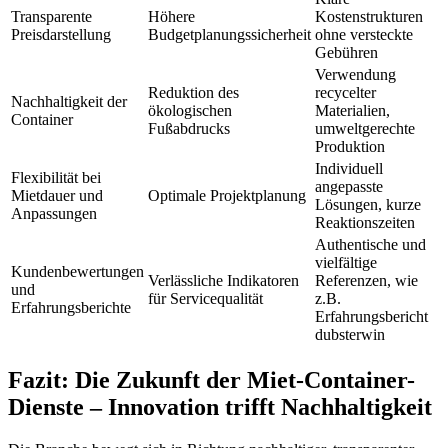
Transparente
Höhere
Kostenstrukturen
Preisdarstellung
Budgetplanungssicherheit
ohne versteckte
Gebühren
Verwendung
Reduktion des
recycelter
Nachhaltigkeit der
ökologischen
Materialien,
Container
Fußabdrucks
umweltgerechte
Produktion
Individuell
Flexibilität bei
angepasste
Mietdauer und
Optimale Projektplanung
Lösungen, kurze
Anpassungen
Reaktionszeiten
Authentische und
vielfältige
Kundenbewertungen
Verlässliche Indikatoren
Referenzen, wie
und
für Servicequalität
z.B.
Erfahrungsberichte
Erfahrungsbericht
dubsterwin
Fazit: Die Zukunft der Miet-Container-
Dienste – Innovation trifft Nachhaltigkeit