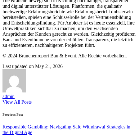
Die Branche bewegt sich in Richtung nachhaltiger, transparenter
und digital unterstützter Lösungen. Plattformen, die qualitativ
hochwertige Erfahrungsberichte wie Erfahrungsbericht dubsterwin
bereitstellen, spielen eine Schlüsselrolle bei der Vertrauensbildung
und Entscheidungsfindung. Für Anbieter ist es heute essenziell, ihre
Umweltpraktiken sichtbar zu machen, um den wachsenden
Ansprüchen der Kunden gerecht zu werden. Gleichzeitig profitieren
Bau- und Eventbranche von der erhöhten Transparenz, die letztlich
zu effizienteren, nachhaltigeren Projekten führt.
© 2024 Branchenreport Bau & Event. Alle Rechte vorbehalten.
Last updated on May 21, 2026
admin
View All Posts
Post
Previous Post
navigation
Responsible Gambling: Navigating Safe Withdrawal Strategies in
the Digital Age