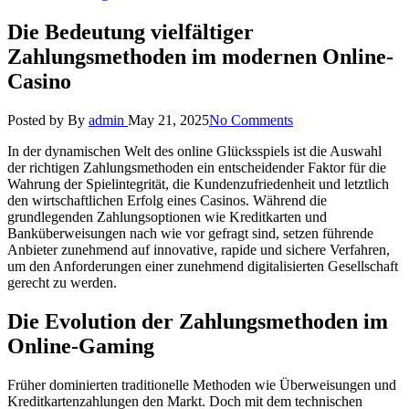
Die Bedeutung vielfältiger
Zahlungsmethoden im modernen Online-
Casino
Posted by
By
admin
May 21, 2025
No Comments
In der dynamischen Welt des online Glücksspiels ist die Auswahl
der richtigen Zahlungsmethoden ein entscheidender Faktor für die
Wahrung der Spielintegrität, die Kundenzufriedenheit und letztlich
den wirtschaftlichen Erfolg eines Casinos. Während die
grundlegenden Zahlungsoptionen wie Kreditkarten und
Banküberweisungen nach wie vor gefragt sind, setzen führende
Anbieter zunehmend auf innovative, rapide und sichere Verfahren,
um den Anforderungen einer zunehmend digitalisierten Gesellschaft
gerecht zu werden.
Die Evolution der Zahlungsmethoden im
Online-Gaming
Früher dominierten traditionelle Methoden wie Überweisungen und
Kreditkartenzahlungen den Markt. Doch mit dem technischen