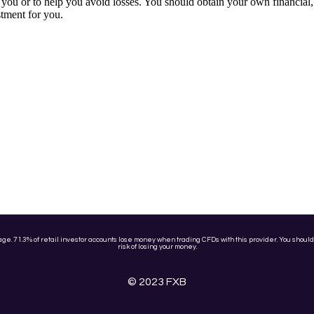
r you or to help you avoid losses. You should obtain your own financial,
stment for you.
age. 71.3% of retail investor accounts lose money when trading CFDs with this provider. You shou
risk of losing your money.
© 2023 FXB