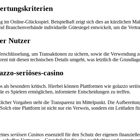
ertungskriterien
g im Online-Glücksspiel. Beispielhaft zeigt sich dies an kürzlichen M
 Branchenverbände individuelle Gütesiegel entwickelt, um die Vertrau
der Nutzer
rschlüsselung, um Transaktionen zu sichern, sowie die Verwendung zert
arent mit diesen technischen Details umgeht, was letztlich die Grundlag
azzo-seriöses-casino
s als besonders kritisch. Hierbei können Plattformen wie golazzo seriös
e es Spielern ermöglichen, informierte Entscheidungen zu treffen.
zlicher Vorgaben steht die Transparenz im Mittelpunkt. Die Aufbereit
 Solch eine Plattform ist nicht nur ein Verweis, sondern ein Leitfaden 
 eines
seriösen Casinos
essenziell für den Schutz der eigenen finanziel