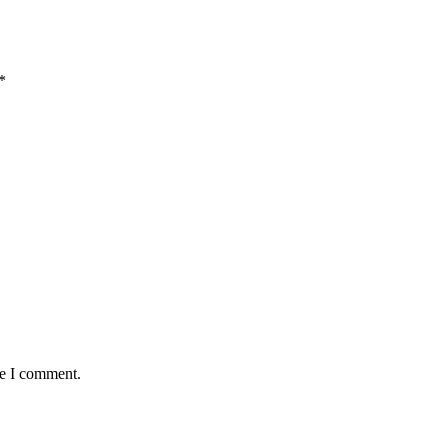
*
me I comment.