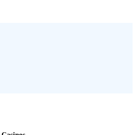
 Casinos