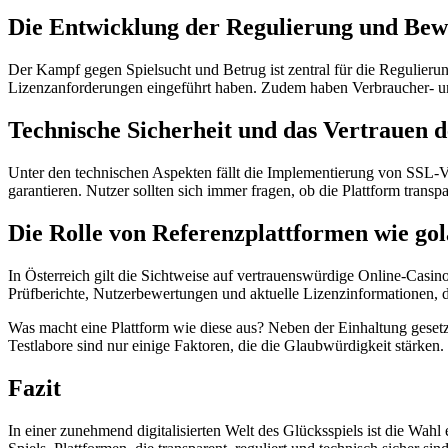
Die Entwicklung der Regulierung und Bew
Der Kampf gegen Spielsucht und Betrug ist zentral für die Regulierun
Lizenzanforderungen eingeführt haben. Zudem haben Verbraucher- und
Technische Sicherheit und das Vertrauen 
Unter den technischen Aspekten fällt die Implementierung von SSL-Ve
garantieren. Nutzer sollten sich immer fragen, ob die Plattform transp
Die Rolle von Referenzplattformen wie gol
In Österreich gilt die Sichtweise auf vertrauenswürdige Online-Casino
Prüfberichte, Nutzerbewertungen und aktuelle Lizenzinformationen, di
Was macht eine Plattform wie diese aus? Neben der Einhaltung geset
Testlabore sind nur einige Faktoren, die die Glaubwürdigkeit stärken.
Fazit
In einer zunehmend digitalisierten Welt des Glücksspiels ist die Wahl