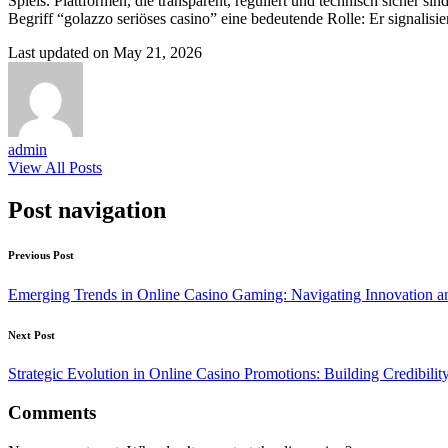
Spiels. Plattformen, die transparent, reguliert und technisch sicher 
Begriff “golazzo seriöses casino” eine bedeutende Rolle: Er signalisie
Last updated on May 21, 2026
admin
View All Posts
Post navigation
Previous Post
Emerging Trends in Online Casino Gaming: Navigating Innovation a
Next Post
Strategic Evolution in Online Casino Promotions: Building Credibilit
Comments