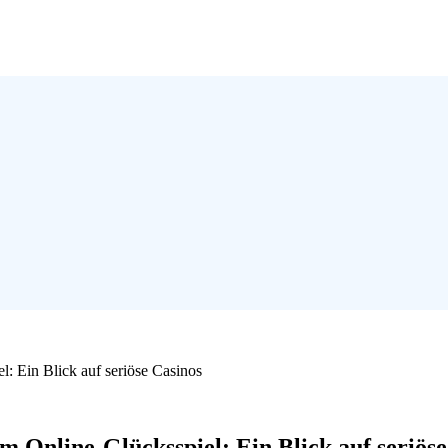
: Ein Blick auf seriöse Casinos
 Online-Glücksspiel: Ein Blick auf seriöse