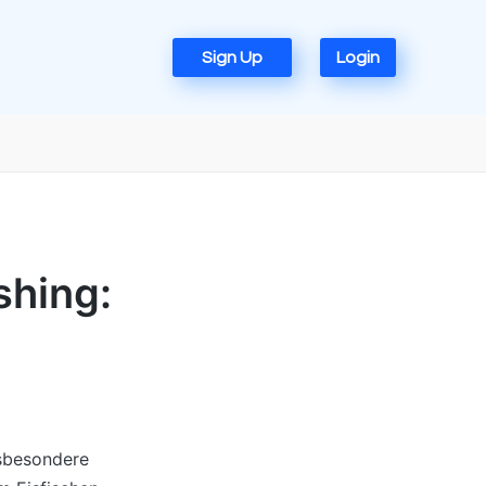
Sign Up
Login
shing:
nsbesondere