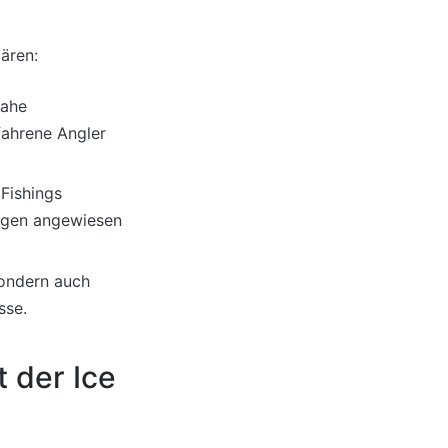
ären:
nahe
fahrene Angler
 Fishings
ungen angewiesen
 sondern auch
sse.
 der Ice