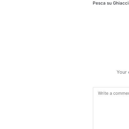
Pesca su Ghiacc
Your 