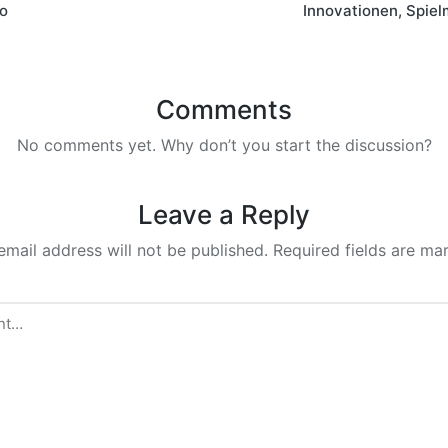
io
Innovationen, Spie
Comments
No comments yet. Why don’t you start the discussion?
Leave a Reply
email address will not be published.
Required fields are m