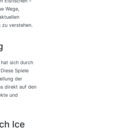
 Eisfischen –
eue Wege,
aktuellen
g zu verstehen.
g
n hat sich durch
 Diese Spiele
ellung der
s direkt auf den
ekte und
ch Ice