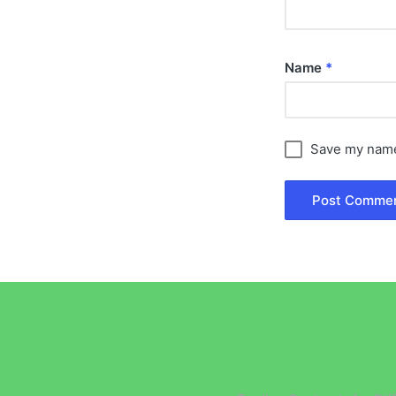
Name
*
Save my name,