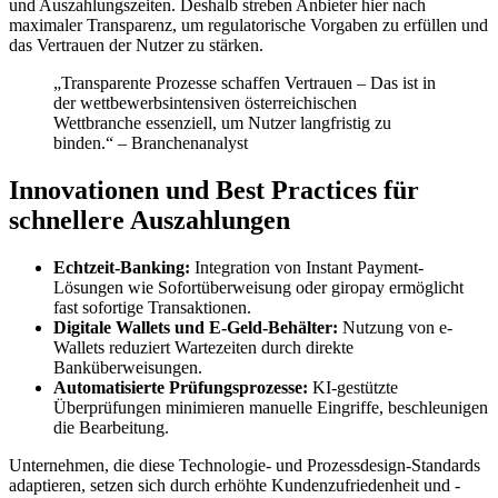
und Auszahlungszeiten. Deshalb streben Anbieter hier nach
maximaler Transparenz, um regulatorische Vorgaben zu erfüllen und
das Vertrauen der Nutzer zu stärken.
„Transparente Prozesse schaffen Vertrauen – Das ist in
der wettbewerbsintensiven österreichischen
Wettbranche essenziell, um Nutzer langfristig zu
binden.“ – Branchenanalyst
Innovationen und Best Practices für
schnellere Auszahlungen
Echtzeit-Banking:
Integration von Instant Payment-
Lösungen wie Sofortüberweisung oder giropay ermöglicht
fast sofortige Transaktionen.
Digitale Wallets und E-Geld-Behälter:
Nutzung von e-
Wallets reduziert Wartezeiten durch direkte
Banküberweisungen.
Automatisierte Prüfungsprozesse:
KI-gestützte
Überprüfungen minimieren manuelle Eingriffe, beschleunigen
die Bearbeitung.
Unternehmen, die diese Technologie- und Prozessdesign-Standards
adaptieren, setzen sich durch erhöhte Kundenzufriedenheit und -