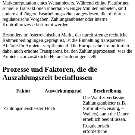
Markenreputation eines Wettanbieters. Während einige Plattformen
schnelle Transaktionen innerhalb weniger Minuten anbieten, sind
andere auf längere Bearbeitungszeiten angewiesen, die oft durch
regulatorische Vorgaben, Zahlungsanbieter oder interne
Kontrollprozesse bestimmt werden.
Besonders im österreichischen Markt, der durch strenge rechtliche
Rahmenbedingungen geprägt ist, ist die Einhaltung transparenter
Abläufe für Anbieter verpflichtend. Die Europäische Union fordert
dabei auch erhöhte Transparenz bei den Zahlungsprozessen, was die
Anbieter vor zusätzliche Herausforderungen stellt.
Prozesse und Faktoren, die die
Auszahlungszeit beeinflussen
Faktor
Auswirkungsgrad
Beschreibung
Die Wahl zuverlässiger
Zahlungsanbieter (z.B.
Zahlungsdienstleister
Hoch
Sofortüberweisung, e-
Wallets) kann die Dauer
erheblich beeinflussen.
Regulatorisch
erforderliche