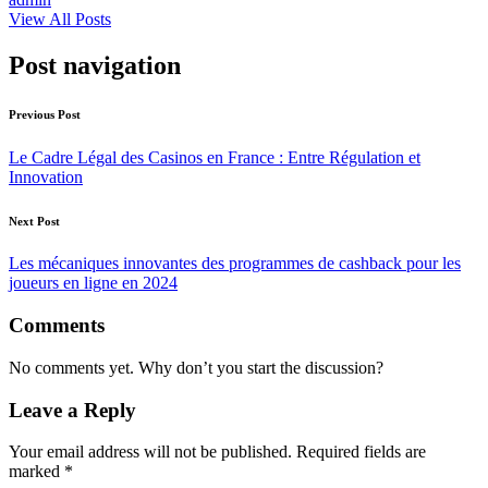
View All Posts
Post navigation
Previous Post
Le Cadre Légal des Casinos en France : Entre Régulation et
Innovation
Next Post
Les mécaniques innovantes des programmes de cashback pour les
joueurs en ligne en 2024
Comments
No comments yet. Why don’t you start the discussion?
Leave a Reply
Your email address will not be published.
Required fields are
marked
*