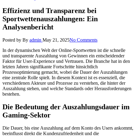
Effizienz und Transparenz bei
Sportwettenauszahlungen: Ein
Analysenbericht
Posted by
By
admin
May 21, 2025
No Comments
In der dynamischen Welt der Online-Sportwetten ist die schnelle
und transparente Auszahlung von Gewinnen ein entscheidender
Faktor für User-Experience und Vertrauen. Die Branche hat in den
letzten Jahren signifikante Fortschritte hinsichtlich
Prozessoptimierung gemacht, wobei die Dauer der Auszahlungen
eine zentrale Rolle spielt. In diesem Kontext ist es essenziell, die
verschiedenen Akteure und Prozesse zu verstehen, die hinter der
Auszahlung stehen, und welche Standards oder Herausforderungen
bestehen.
Die Bedeutung der Auszahlungsdauer im
Gaming-Sektor
Die Dauer, bis eine Auszahlung auf dem Konto des Users ankommt,
beeinflusst direkt die Kundenzufriedenheit und die