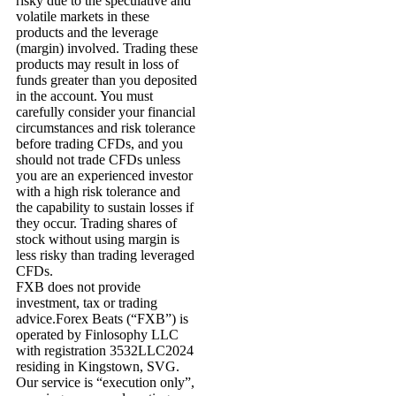
risky due to the speculative and
volatile markets in these
products and the leverage
(margin) involved. Trading these
products may result in loss of
funds greater than you deposited
in the account. You must
carefully consider your financial
circumstances and risk tolerance
before trading CFDs, and you
should not trade CFDs unless
you are an experienced investor
with a high risk tolerance and
the capability to sustain losses if
they occur. Trading shares of
stock without using margin is
less risky than trading leveraged
CFDs.
FXB does not provide
investment, tax or trading
advice.Forex Beats (“FXB”) is
operated by Finlosophy LLC
with registration 3532LLC2024
residing in Kingstown, SVG.
Our service is “execution only”,