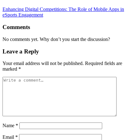
Enhancing Digital Competitions: The Role of Mobile Apps in
eSports Engagement
Comments
No comments yet. Why don’t you start the discussion?
Leave a Reply
Your email address will not be published.
Required fields are
marked
*
Name
*
Email
*