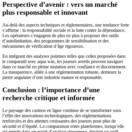
Perspective d’avenir : vers un marché
plus responsable et innovant
Au-delà des aspects techniques et réglementaires, une tendance forte
s’affirme : la responsabilité sociale et la lutte contre la dépendance.
Les opérateurs s’engagent de plus en plus à proposer des outils
d’autolimitation, des programmes de sensibilisation et des
mécanismes de vérification d’âge rigoureux.
En intégrant des analyses pointues telles que celles proposées dans
le comparatif avec aqua win, les joueurs avertis peuvent naviguer
dans ce marché en pleine mutation avec confiance et discernement.
La transparence, alliée à une réglementation robuste, demeure la
pierre angulaire d’une industrie mature et responsable.
Conclusion : l’importance d’une
recherche critique et informée
Le paysage des casinos en ligne continue de se transformer sous
l’effet des innovations technologiques, des réglementations
renforcées et des attentes croissantes des joueurs pour plus de
sécurité et d’équité. La comparaison entre plateformes, lorsqu’elle
est menée dans un esprit d’analyse rigoureuse, devient un outil