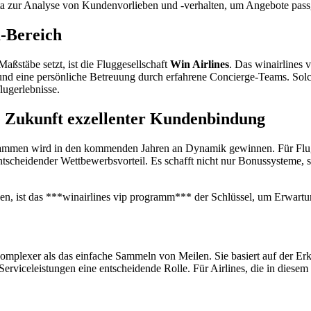
ta zur Analyse von Kundenvorlieben und -verhalten, um Angebote passg
-Bereich
aßstäbe setzt, ist die Fluggesellschaft
Win Airlines
. Das winairlines
 und eine persönliche Betreuung durch erfahrene Concierge-Teams. Solc
lugerlebnisse.
 Zukunft exzellenter Kundenbindung
rammen wird in den kommenden Jahren an Dynamik gewinnen. Für Flugge
ntscheidender Wettbewerbsvorteil. Es schafft nicht nur Bonussysteme, s
n, ist das ***winairlines vip programm*** der Schlüssel, um Erwartun
plexer als das einfache Sammeln von Meilen. Sie basiert auf der Erkenn
rviceleistungen eine entscheidende Rolle. Für Airlines, die in diesem Be