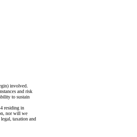
rgin) involved.
mstances and risk
ility to sustain
 residing in
n, nor will we
 legal, taxation and