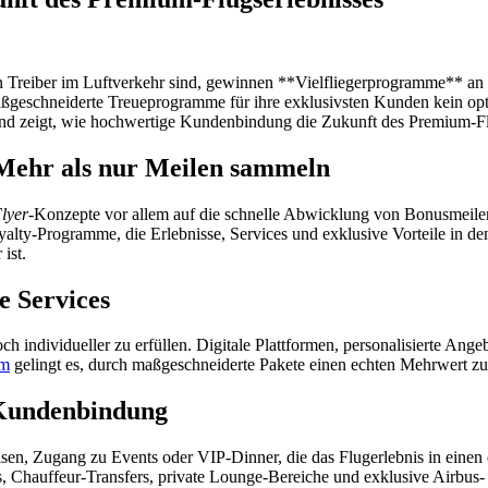
n Treiber im Luftverkehr sind, gewinnen **Vielfliegerprogramme** an s
eschneiderte Treueprogramme für ihre exklusivsten Kunden kein option
und zeigt, wie hochwertige Kundenbindung die Zukunft des Premium-Flu
 Mehr als nur Meilen sammeln
lyer
-Konzepte vor allem auf die schnelle Abwicklung von Bonusmeilen
alty-Programme, die Erlebnisse, Services und exklusive Vorteile in den 
ist.
e Services
h individueller zu erfüllen. Digitale Plattformen, personalisierte Ange
mm
gelingt es, durch maßgeschneiderte Pakete einen echten Mehrwert zu
-Kundenbindung
en, Zugang zu Events oder VIP-Dinner, die das Flugerlebnis in einen 
s, Chauffeur-Transfers, private Lounge-Bereiche und exklusive Airbus-