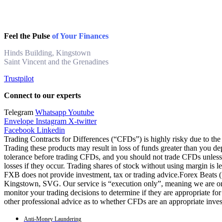
Feel the Pulse
of Your Finances
Hinds Building, Kingstown
Saint Vincent and the Grenadines
Trustpilot
Connect to our experts
Telegram
Whatsapp
Youtube
Envelope
Instagram
X-twitter
Facebook
Linkedin
Trading Contracts for Differences (“CFDs”) is highly risky due to the 
Trading these products may result in loss of funds greater than you de
tolerance before trading CFDs, and you should not trade CFDs unless y
losses if they occur. Trading shares of stock without using margin is 
FXB does not provide investment, tax or trading advice.Forex Beats
Kingstown, SVG. Our service is “execution only”, meaning we are only
monitor your trading decisions to determine if they are appropriate fo
other professional advice as to whether CFDs are an appropriate inve
Anti-Money Laundering