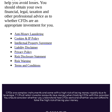
help you avoid losses. You
should obtain your own
financial, legal, taxation and
other professional advice as to
whether CFDs are an
appropriate investment for you.
Anti-Money Laundering
Cookies & IP Policy
Intellectual Property Agreement
Liability Disclaimer
Privacy Policy
Risk Disclosure Statement
Risk Warning
Terms and Conditions
CFDs are complex instruments and come with a high risk of losing money rapidly due to
leverage. 71.3% of retail investor accounts lose money when trading CFDs with this provider.
You should consider whether you understand how CFDs work and whether you can afford to
take the high risk of losing your money.