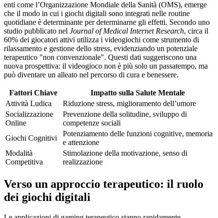
enti come l’Organizzazione Mondiale della Sanità (OMS), emerge
che il modo in cui i giochi digitali sono integrati nelle routine
quotidiane è determinante per determinarne gli effetti. Secondo uno
studio pubblicato nel
Journal of Medical Internet Research
, circa il
60% dei giocatori attivi utilizza i videogiochi come strumento di
rilassamento e gestione dello stress, evidenziando un potenziale
terapeutico
non convenzionale
. Questi dati suggeriscono una
nuova prospettiva: il videogioco non è più solo un passatempo, ma
può diventare un alleato nel percorso di cura e benessere.
Fattori Chiave
Impatto sulla Salute Mentale
Attività Ludica
Riduzione stress, miglioramento dell’umore
Socializzazione
Prevenzione della solitudine, sviluppo di
Online
competenze sociali
Potenziamento delle funzioni cognitive, memoria
Giochi Cognitivi
e attenzione
Modalità
Stimolazione della motivazione, senso di
Competitiva
realizzazione
Verso un approccio terapeutico: il ruolo
dei giochi digitali
Le applicazioni di gaming terapeutico stanno rapidamente