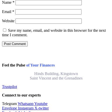
Name
*
Email
*
Website
Save my name, email, and website in this browser for the next
time I comment.
Feel the Pulse
of Your Finances
Hinds Building, Kingstown
Saint Vincent and the Grenadines
Trustpilot
Connect to our experts
Telegram
Whatsapp
Youtube
Envelope
Instagram
X-twitter