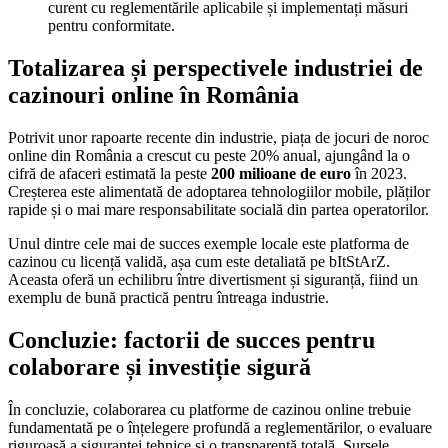
curent cu reglementările aplicabile și implementați măsuri
pentru conformitate.
Totalizarea și perspectivele industriei de
cazinouri online în România
Potrivit unor rapoarte recente din industrie, piața de jocuri de noroc
online din România a crescut cu peste 20% anual, ajungând la o
cifră de afaceri estimată la peste
200 milioane de euro
în 2023.
Creșterea este alimentată de adoptarea tehnologiilor mobile, plăților
rapide și o mai mare responsabilitate socială din partea operatorilor.
Unul dintre cele mai de succes exemple locale este platforma de
cazinou cu licență validă, așa cum este detaliată pe bItStArZ.
Aceasta oferă un echilibru între divertisment și siguranță, fiind un
exemplu de bună practică pentru întreaga industrie.
Concluzie: factorii de succes pentru
colaborare și investiție sigură
În concluzie, colaborarea cu platforme de cazinou online trebuie
fundamentată pe o înțelegere profundă a reglementărilor, o evaluare
riguroasă a siguranței tehnice și o transparență totală. Sursele