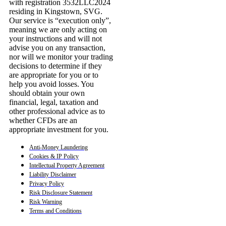
with registration 3532LLC2024
residing in Kingstown, SVG.
Our service is “execution only”,
meaning we are only acting on
your instructions and will not
advise you on any transaction,
nor will we monitor your trading
decisions to determine if they
are appropriate for you or to
help you avoid losses. You
should obtain your own
financial, legal, taxation and
other professional advice as to
whether CFDs are an
appropriate investment for you.
Anti-Money Laundering
Cookies & IP Policy
Intellectual Property Agreement
Liability Disclaimer
Privacy Policy
Risk Disclosure Statement
Risk Warning
Terms and Conditions