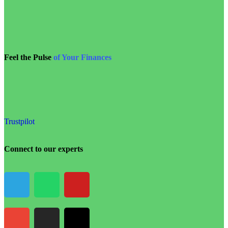
Feel the Pulse
of Your Finances
Trustpilot
Connect to our experts