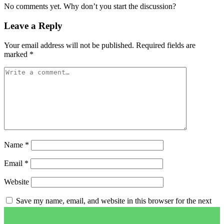
No comments yet. Why don’t you start the discussion?
Leave a Reply
Your email address will not be published.
Required fields are
marked
*
Name
*
Email
*
Website
Save my name, email, and website in this browser for the next
time I comment.