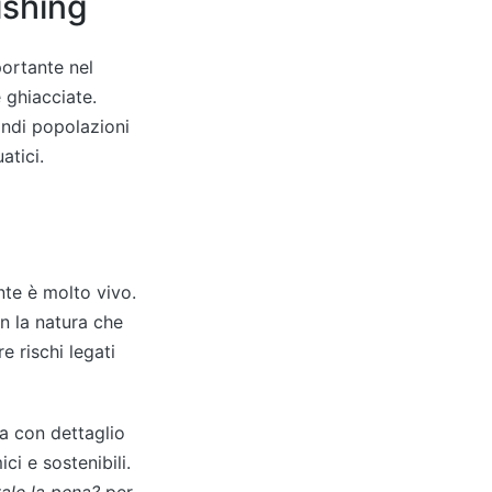
ishing
portante nel
 ghiacciate.
andi popolazioni
atici.
ante è molto vivo.
n la natura che
e rischi legati
a con dettaglio
ci e sostenibili.
vale la pena?
per