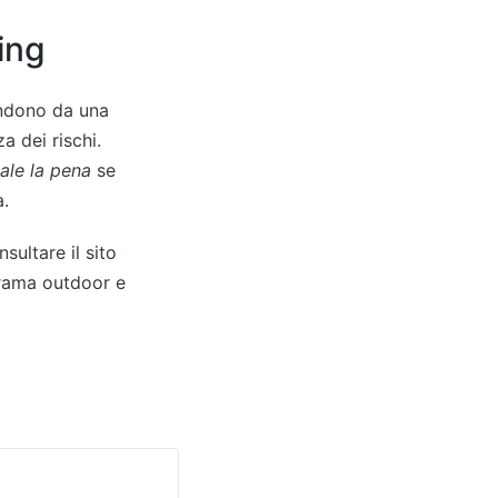
hing
pendono da una
 dei rischi.
ale la pena
se
a.
sultare il sito
orama outdoor e