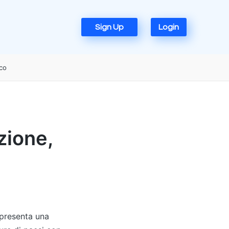
Sign Up
Login
ico
izione,
appresenta una