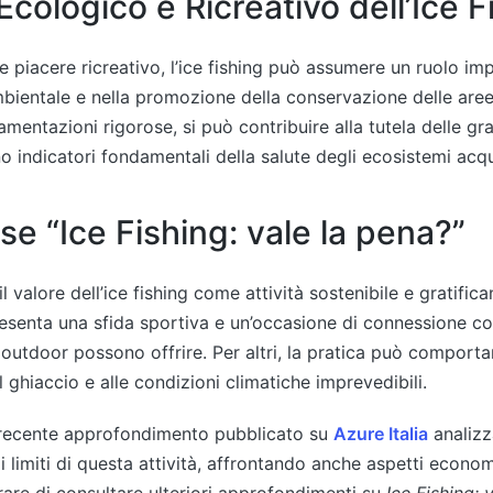
 Ecologico e Ricreativo dell’Ice F
le piacere ricreativo, l’ice fishing può assumere un ruolo im
ientale e nella promozione della conservazione delle aree
amentazioni rigorose, si può contribuire alla tutela delle gr
o indicatori fondamentali della salute degli ecosistemi acqu
se “Ice Fishing: vale la pena?”
 il valore dell’ice fishing come attività sostenibile e gratific
resenta una sfida sportiva e un’occasione di connessione co
 outdoor possono offrire. Per altri, la pratica può comportar
l ghiaccio e alle condizioni climatiche imprevedibili.
recente approfondimento pubblicato su
Azure Italia
analizz
i limiti di questa attività, affrontando anche aspetti economi
rare di consultare ulteriori approfondimenti su
Ice Fishing: 