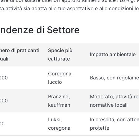
a attività sia adatta alle tue aspettative e alle condizioni lo
endenze di Settore
ero di praticanti
Specie più
Impatto ambientale
uali
catturate
Coregona,
000
Basso, con regolamen
luccio
Branzino,
Moderato, attività r
000
kauffman
normative locali
Lukki,
In crescita, con atte
00
coregona
protette