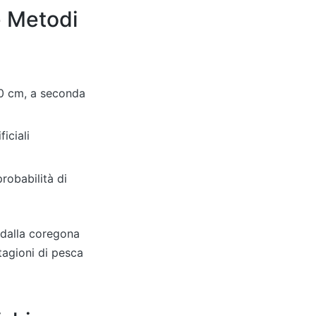
e Metodi
 40 cm, a seconda
iciali
obabilità di
 dalla coregona
stagioni di pesca