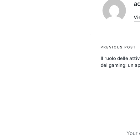
a
Vi
PREVIOUS POST
Il ruolo delle atti
del gaming: un a
Your 