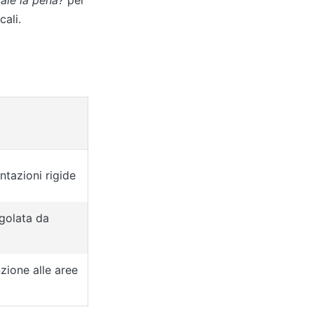
cali.
tazioni rigide
egolata da
nzione alle aree