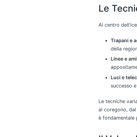
Le Tecni
Al centro dell’ic
Trapani e a
della regio
Linee e ami
appositamen
Luci e tel
successo e 
Le tecniche vari
al coregono, dal 
è fondamentale p