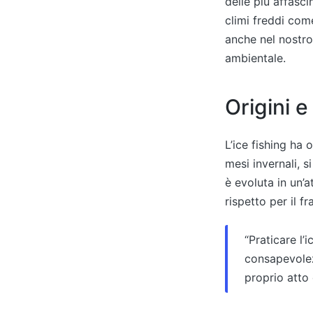
delle più affasci
climi freddi com
anche nel nostro 
ambientale.
Origini e
L’ice fishing ha 
mesi invernali, s
è evoluta in un’a
rispetto per il fr
“Praticare l’
consapevolez
proprio atto