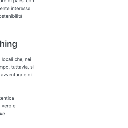
ture di paesi con
ente interesse
stenibilità
shing
 locali che, nei
mpo, tuttavia, si
i avventura e di
tentica
 vero e
ale