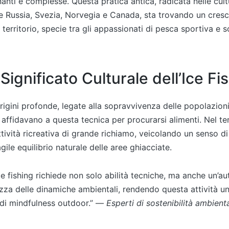
nanti e complesse. Questa pratica antica, radicata nelle cul
e Russia, Svezia, Norvegia e Canada, sta trovando un cresc
territorio, specie tra gli appassionati di pesca sportiva e so
 Significato Culturale dell’Ice Fi
origini profonde, legate alla sopravvivenza delle popolazioni
i affidavano a questa tecnica per procurarsi alimenti. Nel te
ttività ricreativa di grande richiamo, veicolando un senso d
agile equilibrio naturale delle aree ghiacciate.
ice fishing richiede non solo abilità tecniche, ma anche un’au
za delle dinamiche ambientali, rendendo questa attività un
 di mindfulness outdoor.” —
Esperti di sostenibilità ambient