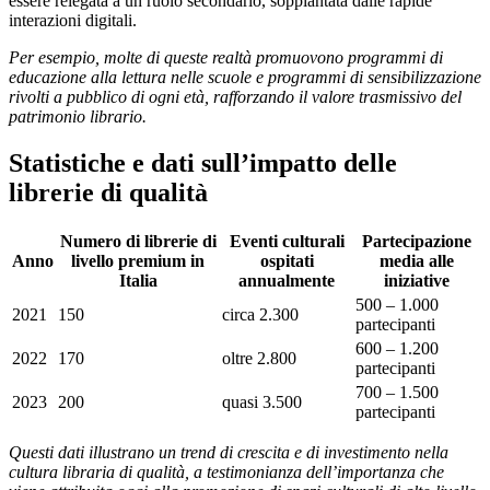
essere relegata a un ruolo secondario, soppiantata dalle rapide
interazioni digitali.
Per esempio, molte di queste realtà promuovono programmi di
educazione alla lettura nelle scuole e programmi di sensibilizzazione
rivolti a pubblico di ogni età, rafforzando il valore trasmissivo del
patrimonio librario.
Statistiche e dati sull’impatto delle
librerie di qualità
Numero di librerie di
Eventi culturali
Partecipazione
Anno
livello premium in
ospitati
media alle
Italia
annualmente
iniziative
500 – 1.000
2021
150
circa 2.300
partecipanti
600 – 1.200
2022
170
oltre 2.800
partecipanti
700 – 1.500
2023
200
quasi 3.500
partecipanti
Questi dati illustrano un trend di crescita e di investimento nella
cultura libraria di qualità, a testimonianza dell’importanza che