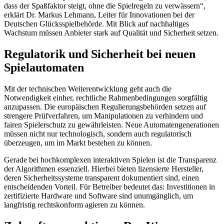
dass der Spaßfaktor steigt, ohne die Spielregeln zu verwässern“,
erklärt Dr. Markus Lehmann, Leiter für Innovationen bei der
Deutschen Glücksspielbehörde. Mit Blick auf nachhaltiges
Wachstum müssen Anbieter stark auf Qualität und Sicherheit setzen.
Regulatorik und Sicherheit bei neuen
Spielautomaten
Mit der technischen Weiterentwicklung geht auch die
Notwendigkeit einher, rechtliche Rahmenbedingungen sorgfältig
anzupassen. Die europäischen Regulierungsbehörden setzen auf
strengere Prüfverfahren, um Manipulationen zu verhindern und
fairen Spielerschutz zu gewährleisten. Neue Automatengenerationen
müssen nicht nur technologisch, sondern auch regulatorisch
überzeugen, um im Markt bestehen zu können.
Gerade bei hochkomplexen interaktiven Spielen ist die Transparenz
der Algorithmen essenziell. Hierbei bieten lizensierte Hersteller,
deren Sicherheitssysteme transparent dokumentiert sind, einen
entscheidenden Vorteil. Für Betreiber bedeutet das: Investitionen in
zertifizierte Hardware und Software sind unumgänglich, um
langfristig rechtskonform agieren zu können.