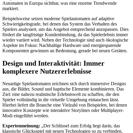
Automaten in Europa sichtbar, was eine enorme Trendwende
markiert.
Beispielsweise setzen moderne Spielautomaten auf adaptive
Schwierigkeitsgrade, bei denen das System das Verhalten des
Spielers analysiert, um das Angebot entsprechend anzupassen. Dies
fördert die langfristige Kundenbindung, da das Spielerlebnis immer
wieder variiert wird. Neben der Technologie sind auch ökologische
Aspekte im Fokus: Nachhaltige Hardware und energiesparende
Komponenten gewinnen an Bedeutung, gerade bei neuen Geräten.
Design und Interaktivität: Immer
komplexere Nutzererlebnisse
Neuartige Spielautomaten zeichnen sich durch immersive Designs
aus, die Bilder, Sound und haptische Elemente kombinieren. Das
Ziel: eine nahezu realistische Erlebniswelt zu schaffen, die den
Spieler vollständig in die virtuelle Umgebung eintauchen lässt.
Hierbei liefert die Branche eine Vielzahl von Beispielen, bei denen
innovative Konzepte wie interaktive Storylines oder Multiplayer-
Modi eingeführt werden.
Expertenmeinung:
„Der Schlüssel zum Erfolg liegt darin, das
klassische Glücksspiel mit neuen Technologien so zu verbinden,