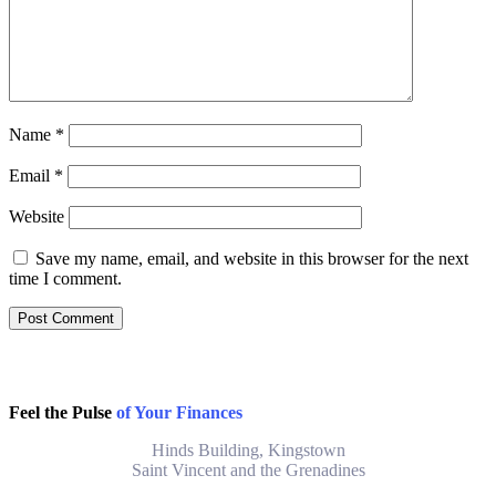
Name
*
Email
*
Website
Save my name, email, and website in this browser for the next
time I comment.
Feel the Pulse
of Your Finances
Hinds Building, Kingstown
Saint Vincent and the Grenadines