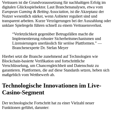
Vertrauen ist die Grundvoraussetzung für nachhaltigen Erfolg im
digitalen Glücksspielsektor. Laut Branchenanalysen, etwa vom
European Gaming & Betting Association
, ist die Akzeptanz der
Nutzer wesentlich stärker, wenn Anbieter reguliert sind und
transparent arbeiten. Kurze Verzögerungen bei der Auszahlung oder
unklare Spielregeln führen schnell zu einem Vertrauensverlust.
“Verletzlichkeit gegenüber Betrugsfällen macht die
Implementierung robuster Sicherheitsmechanismen und
Lizensierungen unerlässlich für seriöse Plattformen.” —
Branchenexperte Dr. Stefan Meyer
Hierbei setzt die Branche zunehmend auf Technologien wie
Blockchain-basierte Verifikation und fortschrittliche
Verschlüsselung, um Chancengleichheit und Datenschutz zu
garantieren. Plattformen, die auf diese Standards setzen, heben sich
maßgeblich vom Wettbewerb ab.
Technologische Innovationen im Live-
Casino-Segment
Der technologische Fortschritt hat zu einer Vielzahl neuer
Funktionen geführt, darunter: