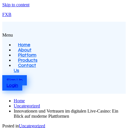
Skip to content
FXB
Menu
Home
About
Platform
Products
Contact
Us
Sign Up
Login
Home
Uncategorized
Innovationen und Vertrauen im digitalen Live-Casino: Ein
Blick auf moderne Plattformen
Posted in
Uncategorized