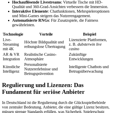
Hochauflösende Livestreams
: Virtuelle Tische mit HD-
Qualität und 360-Grad-Ansichten verbessern die Immersion.
Interaktive Elemente
: Chatfunktionen, Mehrspieleroptionen
und Mini-Games steigern das Nutzerengagement.
Automatisierte RNGs
: Für Zusatzspiele, die Fairness
gewährleisten.
Technologie
Vorteile
Beispiel
Live-
Lizenzierte Plattformen,
Höchste Bildqualität und
Streaming
z. B.
dubsterwin live
reibungslose Übertragung
mit 4K
casino
AR & VR
Realistische Casino-
Zukünftige
Integration
Atmosphäre
Entwicklungen
Personalisierte
Künstliche
Intelligente Chatbots und
Nutzererlebnisse und
Intelligenz
Betrugsüberwachung
Betrugsprävention
Regulierung und Lizenzen: Das
Fundament für seriöse Anbieter
In Deutschland ist die Regulierung durch die Glücksspielbehörde
von zentraler Bedeutung. Anbieter, die eine gültige Lizenz besitzen,
müssen strenge Standards erfüllen, was Sicherheit, Spielerschutz