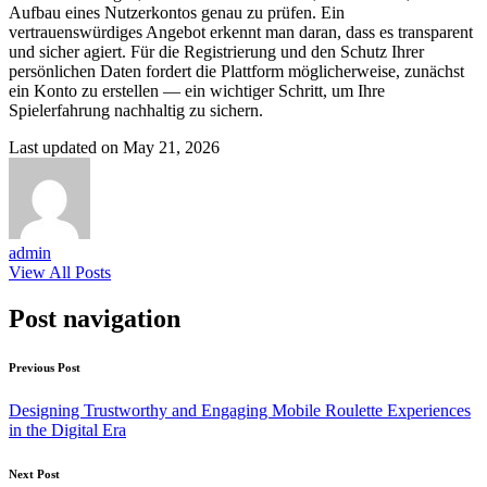
Aufbau eines Nutzerkontos genau zu prüfen. Ein
vertrauenswürdiges Angebot erkennt man daran, dass es transparent
und sicher agiert. Für die Registrierung und den Schutz Ihrer
persönlichen Daten fordert die Plattform möglicherweise, zunächst
ein Konto zu erstellen — ein wichtiger Schritt, um Ihre
Spielerfahrung nachhaltig zu sichern.
Last updated on May 21, 2026
admin
View All Posts
Post navigation
Previous Post
Designing Trustworthy and Engaging Mobile Roulette Experiences
in the Digital Era
Next Post