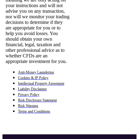
your instructions and will not
advise you on any transaction,
nor will we monitor your trading
decisions to determine if they
are appropriate for you or to
help you avoid losses. You
should obtain your own
financial, legal, taxation and
other professional advice as to
whether CFDs are an
appropriate investment for you.
Anti-Money Laundering
Cookies & IP Policy
Intellectual Property Agreement
Liability Disclaimer
Privacy Policy
Risk Disclosure Statement
Risk Warning
Terms and Conditions