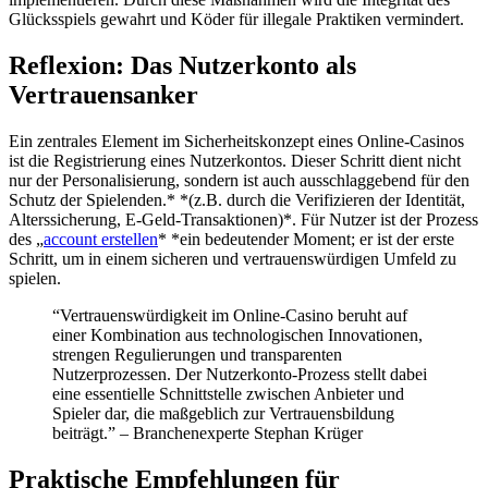
Glücksspiels gewahrt und Köder für illegale Praktiken vermindert.
Reflexion: Das Nutzerkonto als
Vertrauensanker
Ein zentrales Element im Sicherheitskonzept eines Online-Casinos
ist die Registrierung eines Nutzerkontos. Dieser Schritt dient nicht
nur der Personalisierung, sondern ist auch ausschlaggebend für den
Schutz der Spielenden.* *(z.B. durch die Verifizieren der Identität,
Alterssicherung, E-Geld-Transaktionen)*. Für Nutzer ist der Prozess
des „
account erstellen
* *ein bedeutender Moment; er ist der erste
Schritt, um in einem sicheren und vertrauenswürdigen Umfeld zu
spielen.
“Vertrauenswürdigkeit im Online-Casino beruht auf
einer Kombination aus technologischen Innovationen,
strengen Regulierungen und transparenten
Nutzerprozessen. Der Nutzerkonto-Prozess stellt dabei
eine essentielle Schnittstelle zwischen Anbieter und
Spieler dar, die maßgeblich zur Vertrauensbildung
beiträgt.” – Branchenexperte Stephan Krüger
Praktische Empfehlungen für