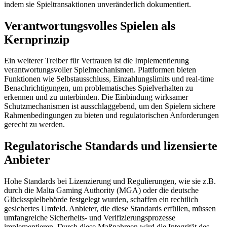
indem sie Spieltransaktionen unveränderlich dokumentiert.
Verantwortungsvolles Spielen als
Kernprinzip
Ein weiterer Treiber für Vertrauen ist die Implementierung
verantwortungsvoller Spielmechanismen. Plattformen bieten
Funktionen wie Selbstausschluss, Einzahlungslimits und real-time
Benachrichtigungen, um problematisches Spielverhalten zu
erkennen und zu unterbinden. Die Einbindung wirksamer
Schutzmechanismen ist ausschlaggebend, um den Spielern sichere
Rahmenbedingungen zu bieten und regulatorischen Anforderungen
gerecht zu werden.
Regulatorische Standards und lizensierte
Anbieter
Hohe Standards bei Lizenzierung und Regulierungen, wie sie z.B.
durch die Malta Gaming Authority (MGA) oder die deutsche
Glücksspielbehörde festgelegt wurden, schaffen ein rechtlich
gesichertes Umfeld. Anbieter, die diese Standards erfüllen, müssen
umfangreiche Sicherheits- und Verifizierungsprozesse
implementieren. Durch diese Maßnahmen wird die Integrität des