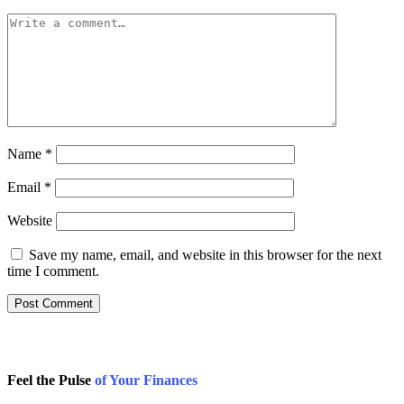
Name
*
Email
*
Website
Save my name, email, and website in this browser for the next
time I comment.
Feel the Pulse
of Your Finances