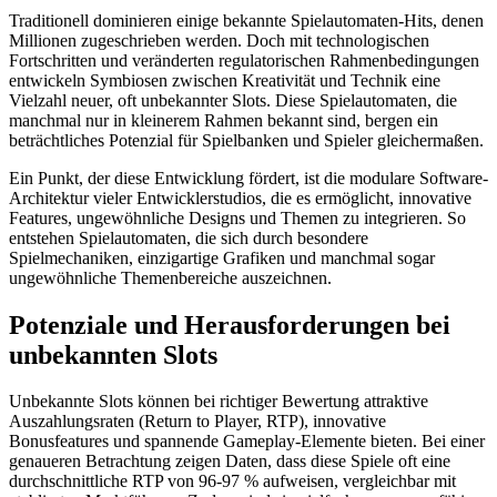
Traditionell dominieren einige bekannte Spielautomaten-Hits, denen
Millionen zugeschrieben werden. Doch mit technologischen
Fortschritten und veränderten regulatorischen Rahmenbedingungen
entwickeln Symbiosen zwischen Kreativität und Technik eine
Vielzahl neuer, oft unbekannter Slots. Diese Spielautomaten, die
manchmal nur in kleinerem Rahmen bekannt sind, bergen ein
beträchtliches Potenzial für Spielbanken und Spieler gleichermaßen.
Ein Punkt, der diese Entwicklung fördert, ist die modulare Software-
Architektur vieler Entwicklerstudios, die es ermöglicht, innovative
Features, ungewöhnliche Designs und Themen zu integrieren. So
entstehen Spielautomaten, die sich durch besondere
Spielmechaniken, einzigartige Grafiken und manchmal sogar
ungewöhnliche Themenbereiche auszeichnen.
Potenziale und Herausforderungen bei
unbekannten Slots
Unbekannte Slots können bei richtiger Bewertung attraktive
Auszahlungsraten (Return to Player, RTP), innovative
Bonusfeatures und spannende Gameplay-Elemente bieten. Bei einer
genaueren Betrachtung zeigen Daten, dass diese Spiele oft eine
durchschnittliche RTP von 96-97 % aufweisen, vergleichbar mit