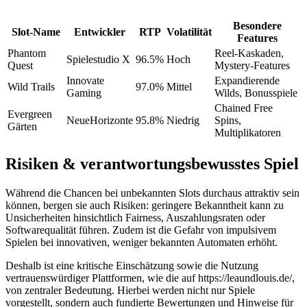
Besondere
Slot-Name
Entwickler
RTP
Volatilität
Features
Phantom
Reel-Kaskaden,
Spielestudio X
96.5%
Hoch
Quest
Mystery-Features
Innovate
Expandierende
Wild Trails
97.0%
Mittel
Gaming
Wilds, Bonusspiele
Chained Free
Evergreen
NeueHorizonte
95.8%
Niedrig
Spins,
Gärten
Multiplikatoren
Risiken & verantwortungsbewusstes Spiel
Während die Chancen bei unbekannten Slots durchaus attraktiv sein
können, bergen sie auch Risiken: geringere Bekanntheit kann zu
Unsicherheiten hinsichtlich Fairness, Auszahlungsraten oder
Softwarequalität führen. Zudem ist die Gefahr von impulsivem
Spielen bei innovativen, weniger bekannten Automaten erhöht.
Deshalb ist eine kritische Einschätzung sowie die Nutzung
vertrauenswürdiger Plattformen, wie die auf https://leaundlouis.de/,
von zentraler Bedeutung. Hierbei werden nicht nur Spiele
vorgestellt, sondern auch fundierte Bewertungen und Hinweise für