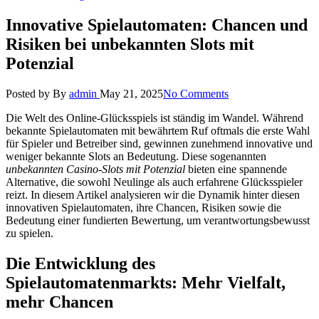
Innovative Spielautomaten: Chancen und
Risiken bei unbekannten Slots mit
Potenzial
Posted by
By
admin
May 21, 2025
No Comments
Die Welt des Online-Glücksspiels ist ständig im Wandel. Während
bekannte Spielautomaten mit bewährtem Ruf oftmals die erste Wahl
für Spieler und Betreiber sind, gewinnen zunehmend innovative und
weniger bekannte Slots an Bedeutung. Diese sogenannten
unbekannten Casino-Slots mit Potenzial
bieten eine spannende
Alternative, die sowohl Neulinge als auch erfahrene Glücksspieler
reizt. In diesem Artikel analysieren wir die Dynamik hinter diesen
innovativen Spielautomaten, ihre Chancen, Risiken sowie die
Bedeutung einer fundierten Bewertung, um verantwortungsbewusst
zu spielen.
Die Entwicklung des
Spielautomatenmarkts: Mehr Vielfalt,
mehr Chancen