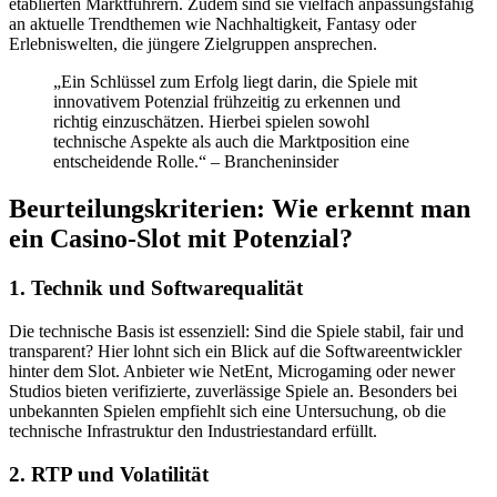
etablierten Marktführern. Zudem sind sie vielfach anpassungsfähig
an aktuelle Trendthemen wie Nachhaltigkeit, Fantasy oder
Erlebniswelten, die jüngere Zielgruppen ansprechen.
„Ein Schlüssel zum Erfolg liegt darin, die Spiele mit
innovativem Potenzial frühzeitig zu erkennen und
richtig einzuschätzen. Hierbei spielen sowohl
technische Aspekte als auch die Marktposition eine
entscheidende Rolle.“ – Brancheninsider
Beurteilungskriterien: Wie erkennt man
ein Casino-Slot mit Potenzial?
1. Technik und Softwarequalität
Die technische Basis ist essenziell: Sind die Spiele stabil, fair und
transparent? Hier lohnt sich ein Blick auf die Softwareentwickler
hinter dem Slot. Anbieter wie NetEnt, Microgaming oder newer
Studios bieten verifizierte, zuverlässige Spiele an. Besonders bei
unbekannten Spielen empfiehlt sich eine Untersuchung, ob die
technische Infrastruktur den Industriestandard erfüllt.
2. RTP und Volatilität