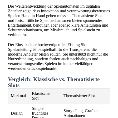
Die Weiterentwicklung der Spielautomaten im digitalen
Zeitalter zeigt, dass Innovation und verantwortungsbewusstes
Spielen Hand in Hand gehen müssen. Thematisierte Slots
und fortschrittliche Spielmechanismen bieten spannendes
Entertainment, benötigen aber ebenso klare Anleitungen und
Schutzmechanismen, um Missbrauch und Spielsucht zu
verhindern.
Der Einsatz einer hochwertigen Ice Fishing Slot –
Spielanleitung ist beispielhaft für die Transparenz, die
moderne Anbieter bieten sollten. Sie unterstützt nicht nur die
Nutzerbindung, sondern fördert auch nachhaltiges und
verantwortungsvolles Spielen im immer vielfältiger
werdenden Glücksspielmarkt.
Vergleich: Klassische vs. Thematisierte
Slots
Klassischer
Merkmal
Thematisierter Slot
Slot
Simple,
Storytelling, Grafiken,
Design
fruchtiges
Animationen
Design