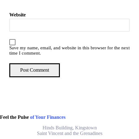
Website
Save my name, email, and website in this browser for the next
time I comment.
Feel the Pulse
of Your Finances
Hinds Building, Kingstown
Saint Vincent and the Grenadines