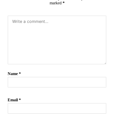
marked
*
Name
*
Email
*