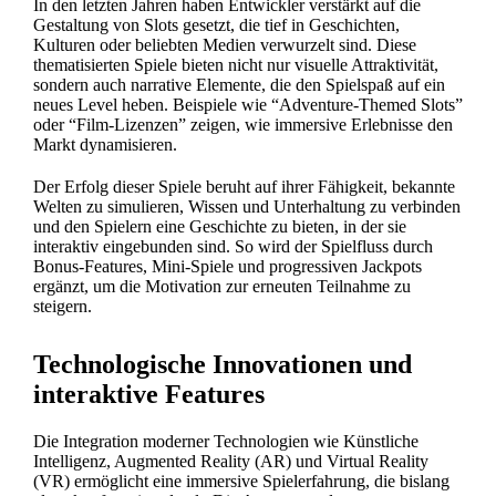
In den letzten Jahren haben Entwickler verstärkt auf die
Gestaltung von Slots gesetzt, die tief in Geschichten,
Kulturen oder beliebten Medien verwurzelt sind. Diese
thematisierten Spiele bieten nicht nur visuelle Attraktivität,
sondern auch narrative Elemente, die den Spielspaß auf ein
neues Level heben. Beispiele wie “Adventure-Themed Slots”
oder “Film-Lizenzen” zeigen, wie immersive Erlebnisse den
Markt dynamisieren.
Der Erfolg dieser Spiele beruht auf ihrer Fähigkeit, bekannte
Welten zu simulieren, Wissen und Unterhaltung zu verbinden
und den Spielern eine Geschichte zu bieten, in der sie
interaktiv eingebunden sind. So wird der Spielfluss durch
Bonus-Features, Mini-Spiele und progressiven Jackpots
ergänzt, um die Motivation zur erneuten Teilnahme zu
steigern.
Technologische Innovationen und
interaktive Features
Die Integration moderner Technologien wie Künstliche
Intelligenz, Augmented Reality (AR) und Virtual Reality
(VR) ermöglicht eine immersive Spielerfahrung, die bislang