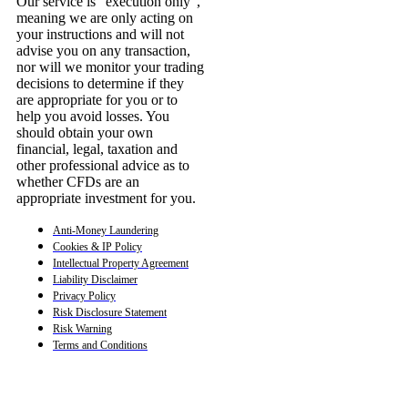
Our service is “execution only”,
meaning we are only acting on
your instructions and will not
advise you on any transaction,
nor will we monitor your trading
decisions to determine if they
are appropriate for you or to
help you avoid losses. You
should obtain your own
financial, legal, taxation and
other professional advice as to
whether CFDs are an
appropriate investment for you.
Anti-Money Laundering
Cookies & IP Policy
Intellectual Property Agreement
Liability Disclaimer
Privacy Policy
Risk Disclosure Statement
Risk Warning
Terms and Conditions