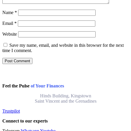
Name
*
Email
*
Website
Save my name, email, and website in this browser for the next
time I comment.
Feel the Pulse
of Your Finances
Hinds Building, Kingstown
Saint Vincent and the Grenadines
Trustpilot
Connect to our experts
Telegram
Whatsapp
Youtube