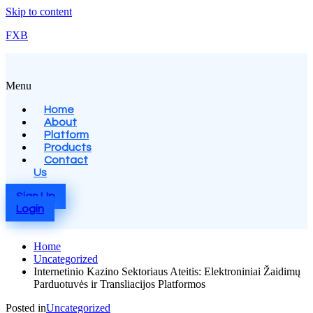
Skip to content
FXB
Menu
Home
About
Platform
Products
Contact
Us
Sign Up
Login
Home
Uncategorized
Internetinio Kazino Sektoriaus Ateitis: Elektroniniai Žaidimų
Parduotuvės ir Transliacijos Platformos
Posted in
Uncategorized