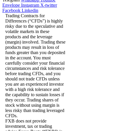
Envelope
Instagram
X-twitter
Facebook
Linkedin
Trading Contracts for
Differences (“CFDs”) is highly
risky due to the speculative and
volatile markets in these
products and the leverage
(margin) involved. Trading these
products may result in loss of
funds greater than you deposited
in the account. You must
carefully consider your financial
circumstances and risk tolerance
before trading CFDs, and you
should not trade CFDs unless
you are an experienced investor
with a high risk tolerance and
the capability to sustain losses if
they occur. Trading shares of
stock without using margin is
less risky than trading leveraged
CFDs.
FXB does not provide
investment, tax or trading