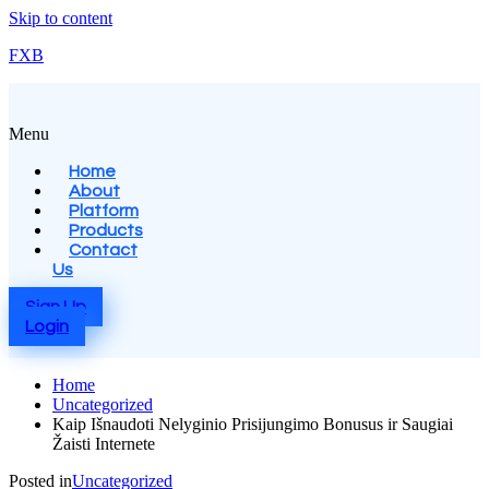
Skip to content
FXB
Menu
Home
About
Platform
Products
Contact
Us
Sign Up
Login
Home
Uncategorized
Kaip Išnaudoti Nelyginio Prisijungimo Bonusus ir Saugiai
Žaisti Internete
Posted in
Uncategorized