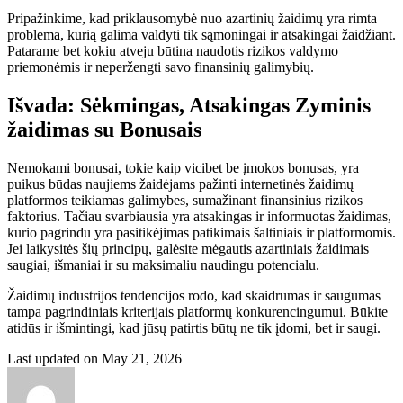
Pripažinkime, kad priklausomybė nuo azartinių žaidimų yra rimta
problema, kurią galima valdyti tik sąmoningai ir atsakingai žaidžiant.
Patarame bet kokiu atveju būtina naudotis rizikos valdymo
priemonėmis ir neperžengti savo finansinių galimybių.
Išvada: Sėkmingas, Atsakingas Zyminis
žaidimas su Bonusais
Nemokami bonusai, tokie kaip vicibet be įmokos bonusas, yra
puikus būdas naujiems žaidėjams pažinti internetinės žaidimų
platformos teikiamas galimybes, sumažinant finansinius rizikos
faktorius. Tačiau svarbiausia yra atsakingas ir informuotas žaidimas,
kurio pagrindu yra pasitikėjimas patikimais šaltiniais ir platformomis.
Jei laikysitės šių principų, galėsite mėgautis azartiniais žaidimais
saugiai, išmaniai ir su maksimaliu naudingu potencialu.
Žaidimų industrijos tendencijos rodo, kad skaidrumas ir saugumas
tampa pagrindiniais kriterijais platformų konkurencingumui. Būkite
atidūs ir išmintingi, kad jūsų patirtis būtų ne tik įdomi, bet ir saugi.
Last updated on May 21, 2026