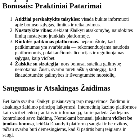
Bonusais: Praktiniai Patarimai
Atidžiai perskaitykite taisykles
: visada būkite informuoti
apie bonuso sąlygas, limitus ir reikalavimus.
Nustatykite ribas
: siekiant išlaikyti atsakomybę, naudokitės
limitų nustatymo įrankiais platformoje.
Rinkitės patikimas platformas
: nepamirškite, kad
patikimumas yra svarbiausia — rekomenduojama naudotis
platformomis, palaikančiomis licencijas ir reguliuojamas
sąlygas, kaip vicibet.
Žaiskite su strategija
: nors bonusai suteikia galimybę
nemokamai žaisti, svarbu turėti aiškią strategiją, kad
išnaudotumėte galimybes ir išvengtumėte nuostolių.
Saugumas ir Atsakingas Žaidimas
Bet kada svarbu išlaikyti pusiausvyrą tarp mėgavimosi žaidimu ir
atsakingo žaidimo principų laikymosi. Internetinių kazino platformos
kaip vicibet teikia įrankius ir informaciją, kurie padeda žaidėjams
kontroliuoti savo žaidimą. Nemokami bonusai, įskaitant
vicibet be
įmokos bonusą
, leidžia išbandyti platformą saugiai ir be rizikos,
tačiau svarbu būti dėmesingiems, kad ši patirtis būtų teigiama ir
saugi.