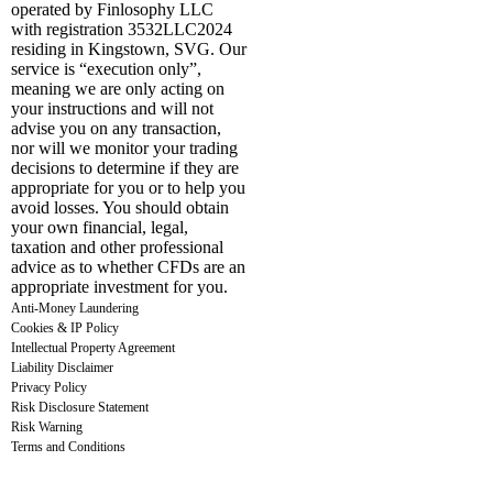
operated by Finlosophy LLC
with registration 3532LLC2024
residing in Kingstown, SVG. Our
service is “execution only”,
meaning we are only acting on
your instructions and will not
advise you on any transaction,
nor will we monitor your trading
decisions to determine if they are
appropriate for you or to help you
avoid losses. You should obtain
your own financial, legal,
taxation and other professional
advice as to whether CFDs are an
appropriate investment for you.
Anti-Money Laundering
Cookies & IP Policy
Intellectual Property Agreement
Liability Disclaimer
Privacy Policy
Risk Disclosure Statement
Risk Warning
Terms and Conditions