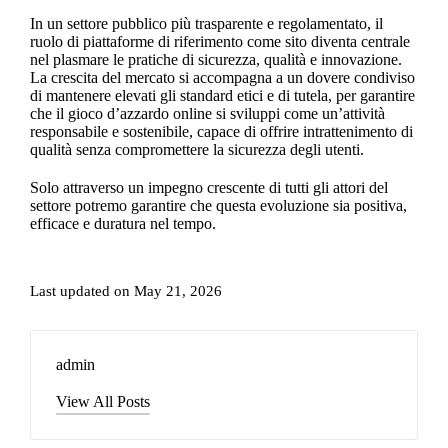
In un settore pubblico più trasparente e regolamentato, il
ruolo di piattaforme di riferimento come sito diventa centrale
nel plasmare le pratiche di sicurezza, qualità e innovazione.
La crescita del mercato si accompagna a un dovere condiviso
di mantenere elevati gli standard etici e di tutela, per garantire
che il gioco d’azzardo online si sviluppi come un’attività
responsabile e sostenibile, capace di offrire intrattenimento di
qualità senza compromettere la sicurezza degli utenti.
Solo attraverso un impegno crescente di tutti gli attori del
settore potremo garantire che questa evoluzione sia positiva,
efficace e duratura nel tempo.
Last updated on May 21, 2026
admin
View All Posts