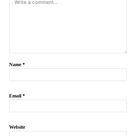
Name
*
Email
*
Website