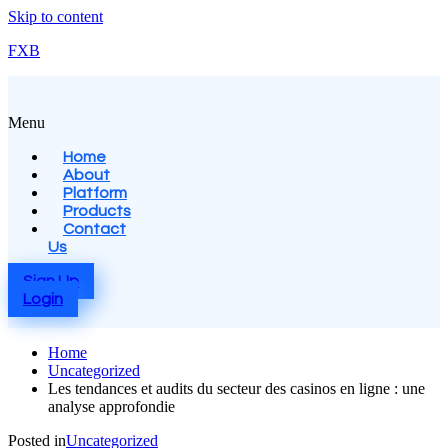
Skip to content
FXB
Menu
Home
About
Platform
Products
Contact
Us
Sign Up
Login
Home
Uncategorized
Les tendances et audits du secteur des casinos en ligne : une
analyse approfondie
Posted in
Uncategorized