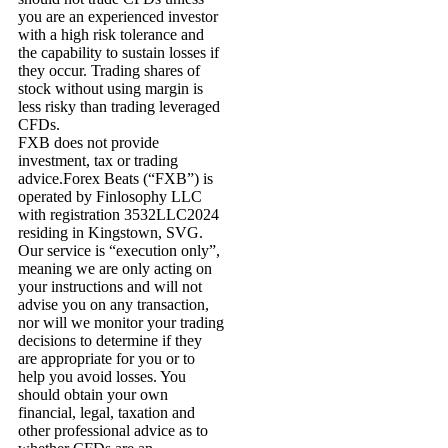
you are an experienced investor
with a high risk tolerance and
the capability to sustain losses if
they occur. Trading shares of
stock without using margin is
less risky than trading leveraged
CFDs.
FXB does not provide
investment, tax or trading
advice.Forex Beats (“FXB”) is
operated by Finlosophy LLC
with registration 3532LLC2024
residing in Kingstown, SVG.
Our service is “execution only”,
meaning we are only acting on
your instructions and will not
advise you on any transaction,
nor will we monitor your trading
decisions to determine if they
are appropriate for you or to
help you avoid losses. You
should obtain your own
financial, legal, taxation and
other professional advice as to