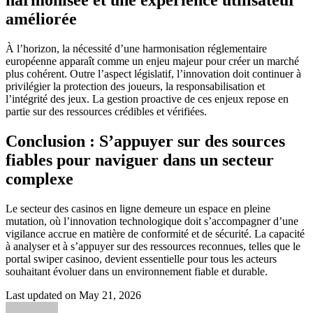
améliorée
À l’horizon, la nécessité d’une harmonisation réglementaire
européenne apparaît comme un enjeu majeur pour créer un marché
plus cohérent. Outre l’aspect législatif, l’innovation doit continuer à
privilégier la protection des joueurs, la responsabilisation et
l’intégrité des jeux. La gestion proactive de ces enjeux repose en
partie sur des ressources crédibles et vérifiées.
Conclusion : S’appuyer sur des sources
fiables pour naviguer dans un secteur
complexe
Le secteur des casinos en ligne demeure un espace en pleine
mutation, où l’innovation technologique doit s’accompagner d’une
vigilance accrue en matière de conformité et de sécurité. La capacité
à analyser et à s’appuyer sur des ressources reconnues, telles que le
portal swiper casinoo, devient essentielle pour tous les acteurs
souhaitant évoluer dans un environnement fiable et durable.
Last updated on May 21, 2026