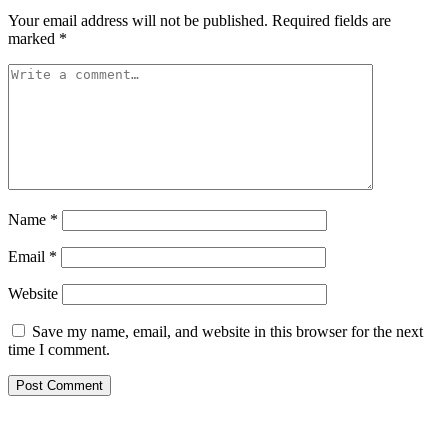
Your email address will not be published.
Required fields are
marked
*
Name
*
Email
*
Website
Save my name, email, and website in this browser for the next
time I comment.