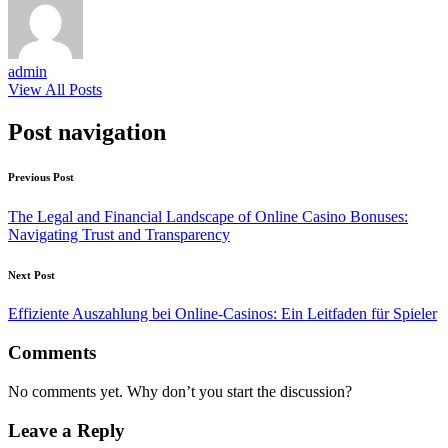
admin
View All Posts
Post navigation
Previous Post
The Legal and Financial Landscape of Online Casino Bonuses:
Navigating Trust and Transparency
Next Post
Effiziente Auszahlung bei Online-Casinos: Ein Leitfaden für Spieler
Comments
No comments yet. Why don’t you start the discussion?
Leave a Reply