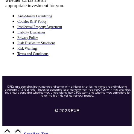
whether CFDs are an
appropriate investment for you.
Anti-Money Laundering
Cookies & IP Policy
Intellectual Property Agreement
Liability Disclaimer
Privacy Policy
Risk Disclosure Statement
Risk Warning
Terms and Conditions
CFDs are complex instruments and come with a high risk of losing money rapidly due to
leverage. 71.3% of retail investor accounts lose money when trading CFDs with this provider.
You should consider whether you understand how CFDs work and whether you can afford to
take the high risk of losing your money.
© 2023 FXB