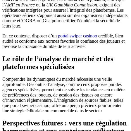
l’
AMF en France
ou la
UK Gambling Commission
, exigent des
vérifications intégrées pour assurer l’intégrité des plateformes. Les
opérateurs sérieux s’appuient aussi sur des organismes indépendants
comme eCOGRA ou GLI pour certifier l’équité et la sécurité de
leurs jeux.
En ce contexte, disposer d’un
portal swiper casinoo
crédible, bien
audité et conforme aux normes favorise la confiance des joueurs et
favorise la croissance durable de leur activité.
Le rôle de l’analyse de marché et des
plateformes spécialisées
Comprendre les dynamiques du marché nécessite une veille
approfondie. Des outils d’analyse, comme ceux proposés par des
agences spécialisées, permettent de suivre les tendances en matière
de préférences des joueurs, de gestion des risques ou encore
d’innovation réglementaire. L’intégration de sources fiables, telles
que portal swiper casinoo, offre un aperçu précieux pour orienter
une stratégie éditoriale ou commerciale dans le secteur.
Perspectives futures : vers une régulation
harmonisée et une expérience utilisateur