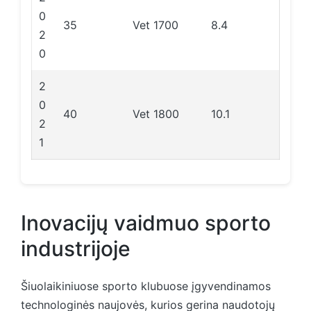
0
35
Vet 1700
8.4
2
0
2
0
40
Vet 1800
10.1
2
1
Inovacijų vaidmuo sporto
industrijoje
Šiuolaikiniuose sporto klubuose įgyvendinamos
technologinės naujovės, kurios gerina naudotojų