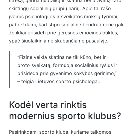
stresą, gerina nuotaiką ir skatina bendravimą tarp
skirtingų socialinių grupių narių. Apie tai rašo
įvairūs psichologijos ir sveikatos mokslų tyrimai,
pabrėždami, kad stipri socialinė bendruomenė gali
ženkliai prisidėti prie geresnės emocinės būklės,
ypač šiuolaikiniame skubančiame pasaulyje.
“Fizinė veikla skatina ne tik kūno, bet ir
proto sveikatą, formuoja socialinius ryšius ir
prisideda prie gyvenimo kokybės gerinimo,”
– teigia Lietuvos sporto psichologai.
Kodėl verta rinktis
modernius sporto klubus?
Pasirinkdami sporto klubą, kuriame taikomos