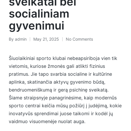
sveikatai bei
socialiniam
gyvenimui
By
admin
May 21, 2025
No Comments
Šiuolaikiniai sporto klubai nebeapsiriboja vien tik
vietomis, kuriose žmonės gali atlikti fizinius
pratimus. Jie tapo svarbia socialine ir kultūrine
aplinka, skatinančia aktyvų gyvenimo būdą,
bendruomeniškumą ir gerą psichinę sveikatą.
Šiame straipsnyje panagrinėsime, kaip modernūs
sporto centrai keičia mūsų požiūrį į judėjimą, kokie
inovatyvūs sprendimai juose taikomi ir kodėl jų
vaidmuo visuomenėje nuolat auga.