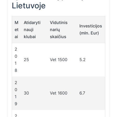
Lietuvoje
M
Atidaryti
Vidutinis
Investicijos
et
nauji
narių
(mln. Eur)
ai
klubai
skaičius
2
0
25
Vet 1500
5.2
1
8
2
0
30
Vet 1600
6.7
1
9
2