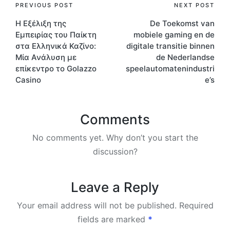
PREVIOUS POST
NEXT POST
Η Εξέλιξη της
De Toekomst van
Εμπειρίας του Παίκτη
mobiele gaming en de
στα Ελληνικά Καζίνο:
digitale transitie binnen
Μία Ανάλυση με
de Nederlandse
επίκεντρο το Golazzo
speelautomatenindustri
Casino
e’s
Comments
No comments yet. Why don’t you start the
discussion?
Leave a Reply
Your email address will not be published.
Required
fields are marked
*