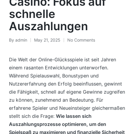
Casino: Fokus auf
schnelle
Auszahlungen
By
admin
May 21, 2025
No Comments
Die Welt der Online-Glücksspiele ist seit Jahren
einem rasanten Entwicklungen unterworfen.
Während Spielauswahl, Bonustypen und
Nutzererfahrung den Erfolg beeinflussen, gewinnt
die Fähigkeit, schnell auf eigene Gewinne zugreifen
zu können, zunehmend an Bedeutung. Für
erfahrene Spieler und Neueinsteiger gleichermaßen
stellt sich die Frage:
Wie lassen sich
Auszahlungsprozesse optimieren, um den
Spielspaß zu maximieren und finanzielle Sicherheit