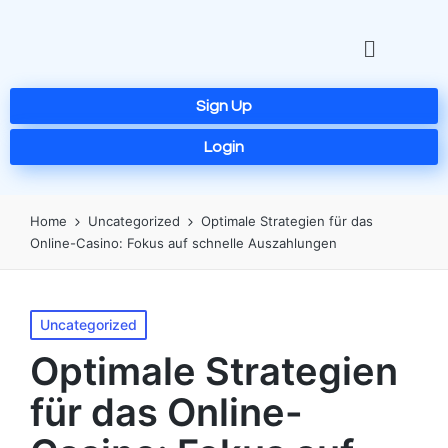
Sign Up
Login
Home
Uncategorized
Optimale Strategien für das
Online-Casino: Fokus auf schnelle Auszahlungen
Uncategorized
Optimale Strategien
für das Online-