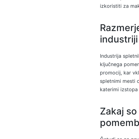
izkoristiti za ma
Razmerje
industriji
Industrija spletn
ključnega pomena
promocij, kar vk
spletnimi mesti 
katerimi izstop
Zakaj s
pomembni