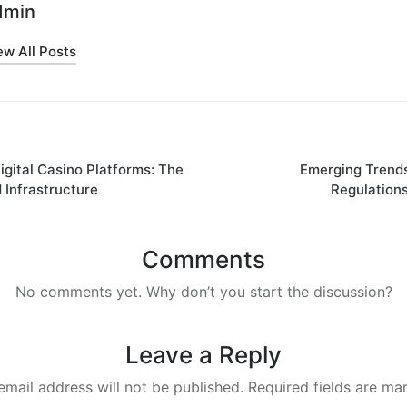
dmin
ew All Posts
igital Casino Platforms: The
Emerging Trends
 Infrastructure
Regulations
Comments
No comments yet. Why don’t you start the discussion?
Leave a Reply
email address will not be published.
Required fields are m