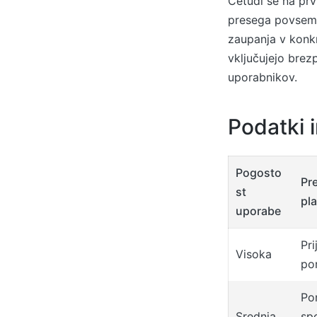
Četudi se na prv
presega povsem v
zaupanja v konkre
vključujejo brez
uporabnikov.
Podatki i
Pogosto
Pr
st
pl
uporabe
Pri
Visoka
por
Pon
Srednja
sp