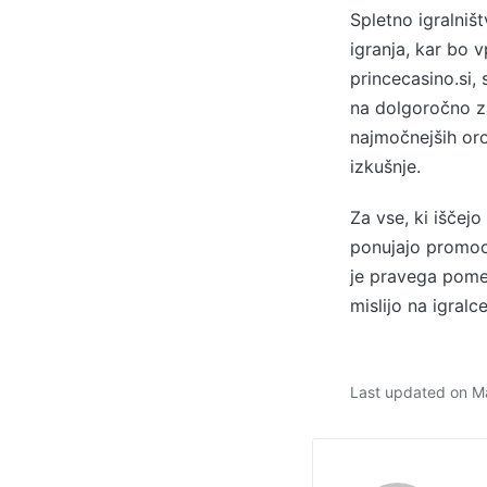
Spletno igralniš
igranja, kar bo v
princecasino.si,
na dolgoročno za
najmočnejših orod
izkušnje.
Za vse, ki iščejo
ponujajo promoc
je pravega pomen
mislijo na igralc
Last updated on M