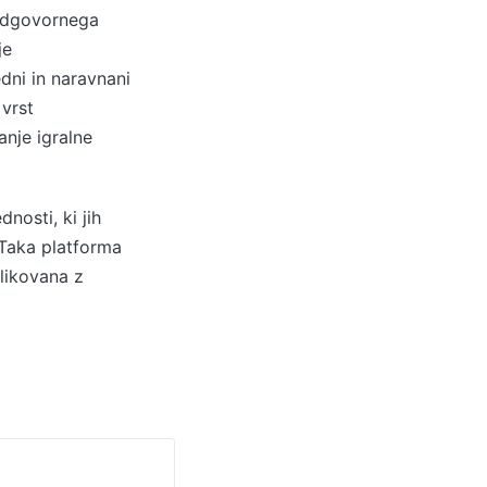
n odgovornega
je
edni in naravnani
 vrst
anje igralne
dnosti, ki jih
 Taka platforma
blikovana z