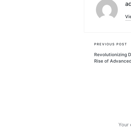
a
Vi
PREVIOUS POST
Revolutionizing D
Rise of Advanced
Your 