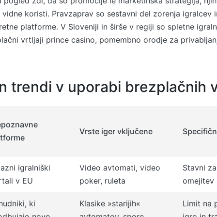
i pogled zdi, da so promocije le marketinška strategija, nji
idne koristi. Pravzaprav so sestavni del zorenja igralcev 
tne platforme. V Sloveniji in širše v regiji so spletne igraln
plačni vrtljaji prince casino, pomembno orodje za privabljan
n trendi v uporabi brezplačnih v
epoznavne
Vrste iger vključene
Specifičn
atforme
jazni igralniški
Video avtomati, video
Stavni za
tali v EU
poker, ruleta
omejitev
udniki, ki
Klasike »starijih«
Limit na
odbujajo nove
avtomatov, spore,
igro in tr