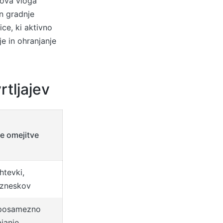
hova vloga
in gradnje
ice, ki aktivno
je in ohranjanje
rtljajev
e omejitve
htevki,
 zneskov
 posamezno
ajanje