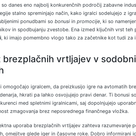
e so danes eno najbolj konkurenčnih področij zabavne industr
tegije stalno spreminjajo način, kako igralci sodelujejo z igr
jubljenimi ponudbami so
bonusi
in
promocije
, ki so namenje
ikov in spodbujanju zvestobe. Ena izmed ključnih vrst teh 
i
, ki imajo pomembno vlogo tako za začetnike kot tudi za i
 brezplačnih vrtljajev v sodobn
h
aji omogočajo igralcem, da preizkusijo igre na avtomatih br
denarja, hkrati pa lahko osvojujejo pravi denar. Ti bonusi s
renci med spletnimi igralnicami, saj dopolnjujejo uporabn
ost zmagovanja brez neposrednega finančnega vložka.
ktna uporaba brezplačnih vrtljajev zahteva razumevanje p
h, omejitve glede iger in časovne roke. Dobro informirani ig