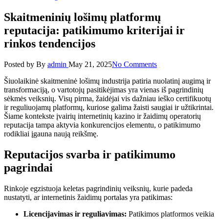
Skaitmeninių lošimų platformų
reputacija: patikimumo kriterijai ir
rinkos tendencijos
Posted by
By
admin
May 21, 2025
No Comments
Šiuolaikinė skaitmeninė lošimų industrija patiria nuolatinį augimą ir
transformaciją, o vartotojų pasitikėjimas yra vienas iš pagrindinių
sėkmės veiksnių. Visų pirma, žaidėjai vis dažniau ieško certifikuotų
ir reguliuojamų platformų, kuriose galima žaisti saugiai ir užtikrintai.
Šiame kontekste įvairių internetinių kazino ir žaidimų operatorių
reputacija tampa aktyvia konkurencijos elementu, o patikimumo
rodikliai įgauna naują reikšmę.
Reputacijos svarba ir patikimumo
pagrindai
Rinkoje egzistuoja keletas pagrindinių veiksnių, kurie padeda
nustatyti, ar internetinis žaidimų portalas yra patikimas:
Licencijavimas ir reguliavimas:
Patikimos platformos veikia