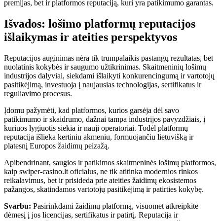
premijas, bet ir platformos reputaciją, kuri yra patikimumo garantas.
Išvados: lošimo platformų reputacijos
išlaikymas ir ateities perspektyvos
Reputacijos auginimas nėra tik trumpalaikis pastangų rezultatas, bet
nuolatinis kokybės ir saugumo užtikrinimas. Skaitmeninių lošimų
industrijos dalyviai, siekdami išlaikyti konkurencingumą ir vartotojų
pasitikėjimą, investuoja į naujausias technologijas, sertifikatus ir
reguliavimo procesus.
Įdomu pažymėti, kad platformos, kurios garsėja dėl savo
patikimumo ir skaidrumo, dažnai tampa industrijos pavyzdžiais, į
kuriuos lygiuotis siekia ir nauji operatoriai. Todėl platformų
reputacija išlieka kertiniu akmeniu, formuojančiu lietuvišką ir
platesnį Europos žaidimų peizažą.
Apibendrinant, saugios ir patikimos skaitmeninės lošimų platformos,
kaip swiper-casino.lt oficialus, ne tik atitinka modernios rinkos
reikalavimus, bet ir prisideda prie ateities žaidimų ekosistemos
pažangos, skatindamos vartotojų pasitikėjimą ir patirties kokybę.
Svarbu:
Pasirinkdami žaidimų platformą, visuomet atkreipkite
dėmesį į jos licencijas, sertifikatus ir patirtį. Reputacija ir