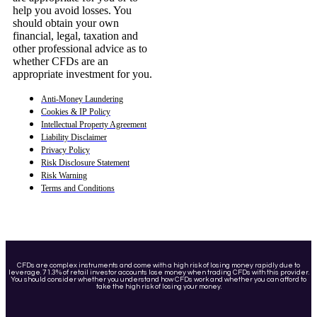
help you avoid losses. You
should obtain your own
financial, legal, taxation and
other professional advice as to
whether CFDs are an
appropriate investment for you.
Anti-Money Laundering
Cookies & IP Policy
Intellectual Property Agreement
Liability Disclaimer
Privacy Policy
Risk Disclosure Statement
Risk Warning
Terms and Conditions
CFDs are complex instruments and come with a high risk of losing money rapidly due to
leverage. 71.3% of retail investor accounts lose money when trading CFDs with this provider.
You should consider whether you understand how CFDs work and whether you can afford to
take the high risk of losing your money.