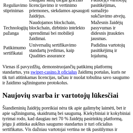
Reguliavimo
licencijavimo ir vertinimo
pasitikėjimas,
stiprinimas
priemones, siekdamos apsaugoti
sumažėjo
žaidėjus.
sukčiavimo atvejų.
Naudojamos blockchain,
Mažesnis žaidėjų
Technologijų
blockchain, dirbtinio intelekto
pasyvumas ir
pažanga
sprendimai bei mobilieji
didesnis įtraukties
žaidimai.
jausmas.
Universalių sertifikavimo
Padidina vartotojų
Patikimumo
standartų įvedimas, kaip
pasitikėjimą ir
sertifikatai
Qualities assurance
lojalumą.
Vienas iš pavyzdžių, demonstruojančių patikimų platformų
standartus, yra
swiper-casino.lt oficialus
žaidimų portalas, kuris ne
tik turi atitinkamas licencijas, tačiau ir nuolat tobulina savo saugumo
ir žaidimo sąžiningumo protokolus.
Naujovių svarba ir vartotojų lūkesčiai
Šiandieninių žaidėjų poreikiai nėra tik apie galimybę laimėti, bet ir
apie sąžiningumą, skaidrumą bei saugumą. Kiekybiniai ir kokybiniai
tyrimai rodo, kad daugiau nei 70 % žaidėjų pasirinktų platformą,
jeigu ji atitinka aukštus saugumo standartus ir turi oficialius
sertifikatus. Vis dažniau vartotojai vertina ne tik pasiūlymus ir