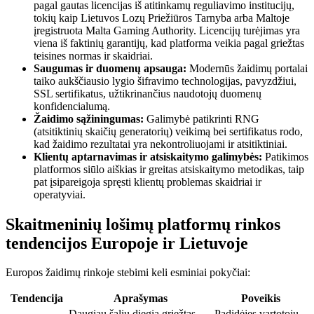
pagal gautas licencijas iš atitinkamų reguliavimo institucijų,
tokių kaip Lietuvos Lozų Priežiūros Tarnyba arba Maltoje
įregistruota Malta Gaming Authority. Licencijų turėjimas yra
viena iš faktinių garantijų, kad platforma veikia pagal griežtas
teisines normas ir skaidriai.
Saugumas ir duomenų apsauga:
Modernūs žaidimų portalai
taiko aukščiausio lygio šifravimo technologijas, pavyzdžiui,
SSL sertifikatus, užtikrinančius naudotojų duomenų
konfidencialumą.
Žaidimo sąžiningumas:
Galimybė patikrinti RNG
(atsitiktinių skaičių generatorių) veikimą bei sertifikatus rodo,
kad žaidimo rezultatai yra nekontroliuojami ir atsitiktiniai.
Klientų aptarnavimas ir atsiskaitymo galimybės:
Patikimos
platformos siūlo aiškias ir greitas atsiskaitymo metodikas, taip
pat įsipareigoja spręsti klientų problemas skaidriai ir
operatyviai.
Skaitmeninių lošimų platformų rinkos
tendencijos Europoje ir Lietuvoje
Europos žaidimų rinkoje stebimi keli esminiai pokyčiai:
Tendencija
Aprašymas
Poveikis
Daugiau šalių diegia griežtas
Padidėjęs vartotojų