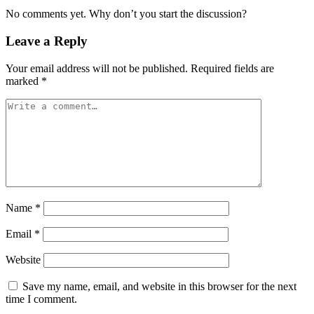
No comments yet. Why don’t you start the discussion?
Leave a Reply
Your email address will not be published.
Required fields are
marked
*
Name
*
Email
*
Website
Save my name, email, and website in this browser for the next
time I comment.