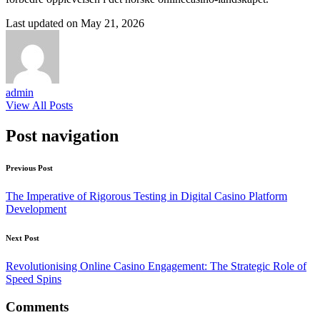
Last updated on May 21, 2026
admin
View All Posts
Post navigation
Previous Post
The Imperative of Rigorous Testing in Digital Casino Platform
Development
Next Post
Revolutionising Online Casino Engagement: The Strategic Role of
Speed Spins
Comments