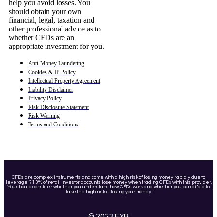
help you avoid losses. You
should obtain your own
financial, legal, taxation and
other professional advice as to
whether CFDs are an
appropriate investment for you.
Anti-Money Laundering
Cookies & IP Policy
Intellectual Property Agreement
Liability Disclaimer
Privacy Policy
Risk Disclosure Statement
Risk Warning
Terms and Conditions
CFDs are complex instruments and come with a high risk of losing money rapidly due to
leverage. 71.3% of retail investor accounts lose money when trading CFDs with this provider.
You should consider whether you understand how CFDs work and whether you can afford to
take the high risk of losing your money.
© 2023 FXB