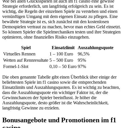
Wie bei allen Glücksspielen ist auch im f1 casino eine gewisse
Strategie erforderlich, um langfristig erfolgreich zu sein. Es ist
wichtig, die Regeln der einzelnen Spiele zu verstehen und einen
vernünftigen Umgang mit dem eigenen Einsatz zu pflegen. Eine
bewährte Strategie ist es, sich zunächst mit den kostenlosen
Demospielen vertraut zu machen, bevor man echtes Geld einsetzt.
So können Spieler die Spielmechaniken testen und ihre Strategien
optimieren, ohne finanzielles Risiko einzugehen.
Spiel
Einsatzlimit
Auszahlungsquote
Virtuelles Rennen
1 – 100 Euro
96,5%
Wetten auf Rennresultate
5 – 500 Euro
95%
Formel-1-Slot
0,10 – 50 Euro
97%
Die oben genannte Tabelle gibt einen Überblick über einige der
beliebtesten Spiele im f1 casino sowie die entsprechenden
Einsatzlimits und Auszahlungsquoten. Es ist wichtig zu beachten,
dass die Auszahlungsquote ein wichtiger Faktor ist, der die
Gewinnchancen der Spieler beeinflusst. Je höher die
Auszahlungsquote, desto größer ist die Wahrscheinlichkeit,
langfristig Gewinne zu erzielen.
Bonusangebote und Promotionen im f1
casino