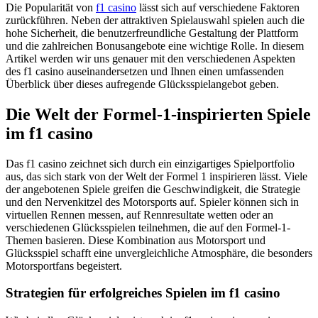
Die Popularität von
f1 casino
lässt sich auf verschiedene Faktoren
zurückführen. Neben der attraktiven Spielauswahl spielen auch die
hohe Sicherheit, die benutzerfreundliche Gestaltung der Plattform
und die zahlreichen Bonusangebote eine wichtige Rolle. In diesem
Artikel werden wir uns genauer mit den verschiedenen Aspekten
des f1 casino auseinandersetzen und Ihnen einen umfassenden
Überblick über dieses aufregende Glücksspielangebot geben.
Die Welt der Formel-1-inspirierten Spiele
im f1 casino
Das f1 casino zeichnet sich durch ein einzigartiges Spielportfolio
aus, das sich stark von der Welt der Formel 1 inspirieren lässt. Viele
der angebotenen Spiele greifen die Geschwindigkeit, die Strategie
und den Nervenkitzel des Motorsports auf. Spieler können sich in
virtuellen Rennen messen, auf Rennresultate wetten oder an
verschiedenen Glücksspielen teilnehmen, die auf den Formel-1-
Themen basieren. Diese Kombination aus Motorsport und
Glücksspiel schafft eine unvergleichliche Atmosphäre, die besonders
Motorsportfans begeistert.
Strategien für erfolgreiches Spielen im f1 casino