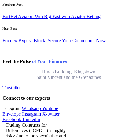
Previous Post
FastBet Aviator: Win Big Fast with Aviator Betting
Next Post
Foxdex Bypass Block: Secure Your Connection Now
Feel the Pulse
of Your Finances
Hinds Building, Kingstown
Saint Vincent and the Grenadines
Trustpilot
Connect to our experts
Telegram
Whatsapp
Youtube
Envelope
Instagram
X-twitter
Facebook
Linkedin
Trading Contracts for
Differences (“CFDs”) is highly
risky due to the speculative and