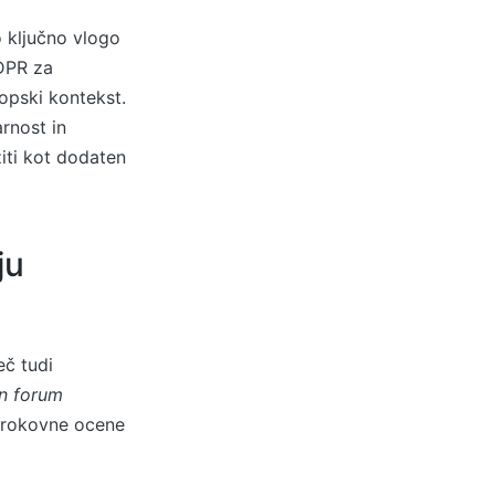
o ključno vlogo
GDPR za
ropski kontekst.
rnost in
iti kot dodaten
ju
eč tudi
in forum
strokovne ocene