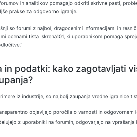
h forumov in analitikov pomagajo odkriti skrivne pasti, pro
oljše prakse za odgovorno igranje.
šnji so forumi z najbolj dragocenimi informacijami in resni
imi ocenami tista iskrena101, ki uporabnikom pomaga spreje
dločitve.”
a in podatki: kako zagotavljati v
upanja?
ere iz industrije, so najbolj zaupanja vredne igralnice tist
ansparentno objavljajo poročila o varnosti in odgovornem i
elujejo z uporabniki na forumih, odgovarjajo na vprašanja 