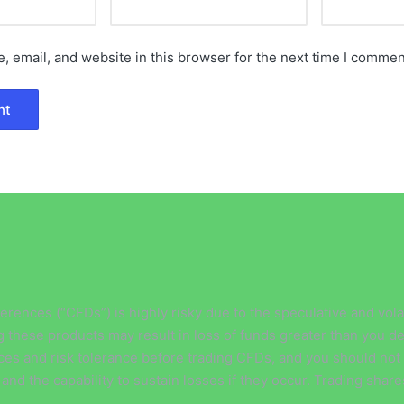
 email, and website in this browser for the next time I commen
ferences (“CFDs”) is highly risky due to the speculative and vol
g these products may result in loss of funds greater than you d
nces and risk tolerance before trading CFDs, and you should no
 and the capability to sustain losses if they occur. Trading share