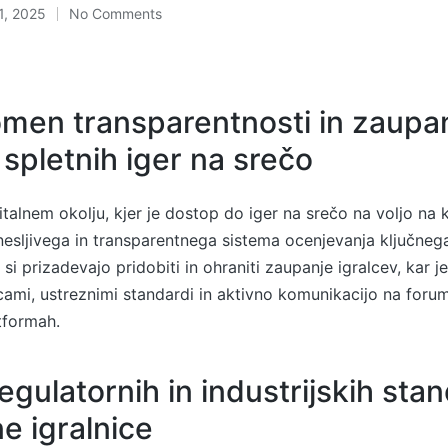
1, 2025
No Comments
men transparentnosti in zaupan
i spletnih iger na srečo
alnem okolju, kjer je dostop do iger na srečo na voljo na kl
nesljivega in transparentnega sistema ocenjevanja ključne
 si prizadevajo pridobiti in ohraniti zaupanje igralcev, kar
cami, ustreznimi standardi in aktivno komunikacijo na forum
tformah.
egulatornih in industrijskih sta
e igralnice