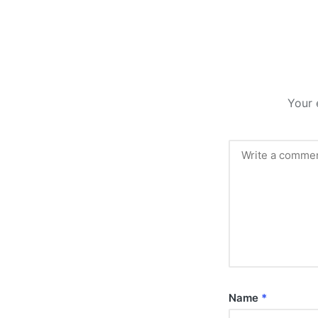
Your 
Name
*