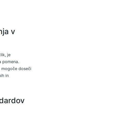
ja v
ik, je
ga pomena.
 je mogoče doseči
ih in
ndardov