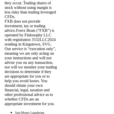
they occur. Trading shares of
stock without using margin is
less risky than trading leveraged
CFDs.
FXB does not provide
investment, tax or trading
advice.Forex Beats (“FXB”) is
operated by Finlosophy LLC
with registration 3532LLC2024
residing in Kingstown, SVG.
Our service is “execution only”,
meaning we are only acting on
your instructions and will not
advise you on any transaction,
nor will we monitor your trading
decisions to determine if they
are appropriate for you or to
help you avoid losses. You
should obtain your own
financial, legal, taxation and
other professional advice as to
whether CFDs are an
appropriate investment for you.
Anti-Money Laundering