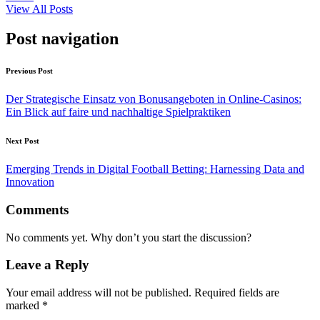
View All Posts
Post navigation
Previous Post
Der Strategische Einsatz von Bonusangeboten in Online-Casinos:
Ein Blick auf faire und nachhaltige Spielpraktiken
Next Post
Emerging Trends in Digital Football Betting: Harnessing Data and
Innovation
Comments
No comments yet. Why don’t you start the discussion?
Leave a Reply
Your email address will not be published.
Required fields are
marked
*