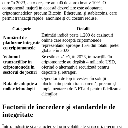
euro în 2023, cu o creștere anuală de aproximativ 10%. O
componentă majoră în această dezvoltare este adoptarea
criptomonedelor, precum Bitcoin, Ethereum, și stablecoins, care
permit tranzacții rapide, anonime și cu costuri reduse.
Categorie
Detalii
Estimări indică peste 1.200 de cazinouri
Numărul de
online care acceptă criptomonede,
platforme integrate
reprezentând aproape 15% din totalul pieței
cu criptomonede
globale în 2023
Volumul
Se estimează că, în 2023, tranzacțiile în
tranzacțiilor în
criptomonede au depășit 4 miliarde USD,
criptomonede în
oferind o alternativă securizată pentru
sectorul de jocuri
depozite și retrageri
Operatorii de top investesc în soluții
Rata de adopție a
blockchain pentru transparență, precum și
noilor tehnologii
implementarea de NFT-uri pentru fidelizarea
clienților
Factorii de încredere și standardele de
integritate
Într-o industrie și-a caracterizat prin volatilitate și riscuri, precum și