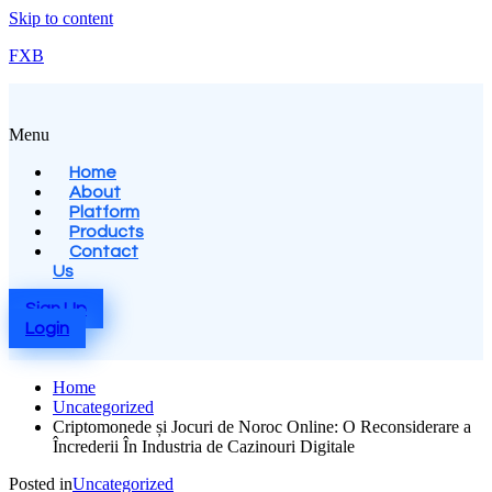
Skip to content
FXB
Menu
Home
About
Platform
Products
Contact
Us
Sign Up
Login
Home
Uncategorized
Criptomonede și Jocuri de Noroc Online: O Reconsiderare a
Încrederii În Industria de Cazinouri Digitale
Posted in
Uncategorized