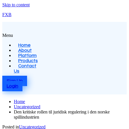
Skip to content
FXB
Menu
Home
About
Platform
Products
Contact
Us
Sign Up
Login
Home
Uncategorized
Den kritiske rollen til juridisk regulering i den norske
spillindustrien
Posted in
Uncategorized