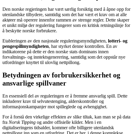
Den norske regjeringen har vært særlig forsiktig med å åpne opp for
utenlandske tilbydere, samtidig som det har vært et krav om at alle
aktører må operere innenfor rammen av strenge regler. Dette skaper
et unikt miljø der regulering fungerer som en kritisk retningslinje for
å beskytte norske forbrukere.
Etableringen av den nasjonale reguleringsmyndigheten,
lotteri- og
pengespillmyndigheten
, har styrket denne kontrollen. En av
indikatorene på dette er den norske stats dominans innen
forvaltnings- og inntektsgenerering, samtidig som det oppstår nye
utfordringer knyttet til ulovlig nettpillong.
Betydningen av forbrukersikkerhet og
ansvarlige spillvaner
En essensiell del av reguleringen er å fremme ansvarlig spill. Dette
inkluderer krav til selvutestenging, alderskontroller og
informasjonskampanjer mot spilleglede og avhengighet.
For å forstå den virkelige effekten av slike tiltak, kan man se på data
fra
Norsk Tipping
og andre offisielle kilder. Men i en
digitaliseringens tidsalder, kommer ofte billigere utenlandsk
nettpillong inn som en utfordring. Det er her, i denne komplekse