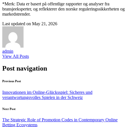
*Merk: Data er basert på offentlige rapporter og analyser fra
bransjeeksperter, og reflekterer den norske reguleringssikkerheten og
markedstrender.
Last updated on May 21, 2026
admin
View All Posts
Post navigation
Previous Post
Innovationen im Online-Glücksspiel: Sicheres und
verantwortungsvolles Spielen in der Schweiz
Next Post
The Strategic Role of Promotion Codes in Contemporary Online
Betting Ecosystems