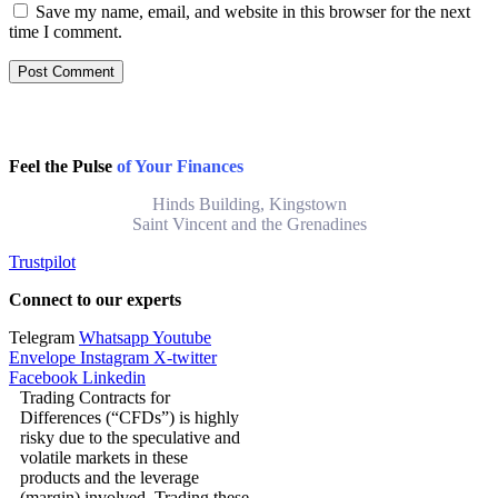
Save my name, email, and website in this browser for the next
time I comment.
Feel the Pulse
of Your Finances
Hinds Building, Kingstown
Saint Vincent and the Grenadines
Trustpilot
Connect to our experts
Telegram
Whatsapp
Youtube
Envelope
Instagram
X-twitter
Facebook
Linkedin
Trading Contracts for
Differences (“CFDs”) is highly
risky due to the speculative and
volatile markets in these
products and the leverage
(margin) involved. Trading these