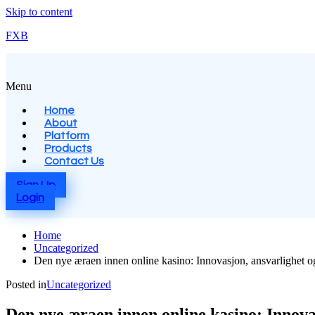
Skip to content
FXB
Menu
Home
About
Platform
Products
Contact Us
Sign Up
Login
Home
Uncategorized
Den nye æraen innen online kasino: Innovasjon, ansvarlighet og
Posted in
Uncategorized
Den nye æraen innen online kasino: Innovas