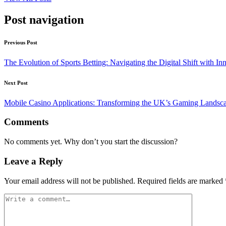
Post navigation
Previous Post
The Evolution of Sports Betting: Navigating the Digital Shift with In
Next Post
Mobile Casino Applications: Transforming the UK’s Gaming Landscap
Comments
No comments yet. Why don’t you start the discussion?
Leave a Reply
Your email address will not be published.
Required fields are marked