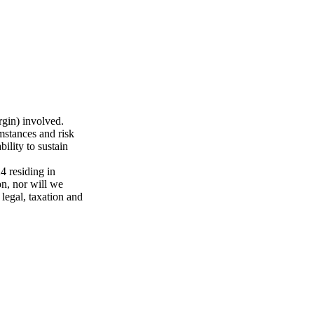
rgin) involved.
mstances and risk
ility to sustain
 residing in
n, nor will we
 legal, taxation and