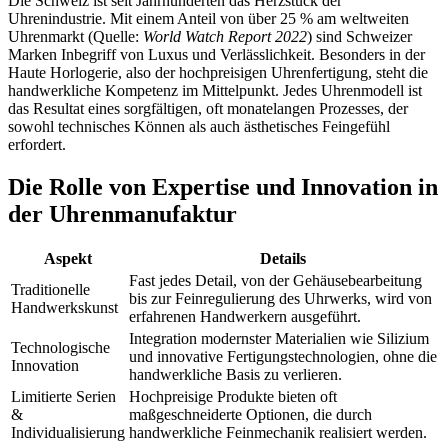
Die Schweiz ist seit Jahrhunderten das Herzstück der
Uhrenindustrie. Mit einem Anteil von über 25 % am weltweiten
Uhrenmarkt (Quelle:
World Watch Report 2022
) sind Schweizer
Marken Inbegriff von Luxus und Verlässlichkeit. Besonders in der
Haute Horlogerie, also der hochpreisigen Uhrenfertigung, steht die
handwerkliche Kompetenz im Mittelpunkt. Jedes Uhrenmodell ist
das Resultat eines sorgfältigen, oft monatelangen Prozesses, der
sowohl technisches Können als auch ästhetisches Feingefühl
erfordert.
Die Rolle von Expertise und Innovation in
der Uhrenmanufaktur
Aspekt
Details
Fast jedes Detail, von der Gehäusebearbeitung
Traditionelle
bis zur Feinregulierung des Uhrwerks, wird von
Handwerkskunst
erfahrenen Handwerkern ausgeführt.
Integration modernster Materialien wie Silizium
Technologische
und innovative Fertigungstechnologien, ohne die
Innovation
handwerkliche Basis zu verlieren.
Limitierte Serien
Hochpreisige Produkte bieten oft
&
maßgeschneiderte Optionen, die durch
Individualisierung
handwerkliche Feinmechanik realisiert werden.