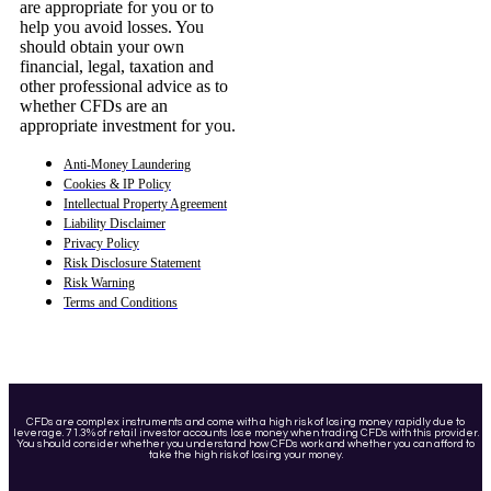
are appropriate for you or to
help you avoid losses. You
should obtain your own
financial, legal, taxation and
other professional advice as to
whether CFDs are an
appropriate investment for you.
Anti-Money Laundering
Cookies & IP Policy
Intellectual Property Agreement
Liability Disclaimer
Privacy Policy
Risk Disclosure Statement
Risk Warning
Terms and Conditions
CFDs are complex instruments and come with a high risk of losing money rapidly due to
leverage. 71.3% of retail investor accounts lose money when trading CFDs with this provider.
You should consider whether you understand how CFDs work and whether you can afford to
take the high risk of losing your money.