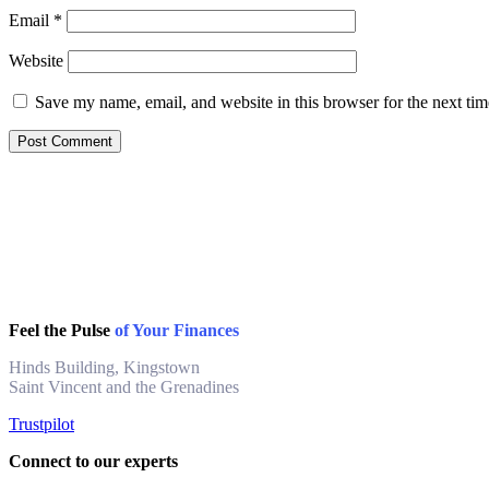
Email
*
Website
Save my name, email, and website in this browser for the next ti
Feel the Pulse
of Your Finances
Hinds Building, Kingstown
Saint Vincent and the Grenadines
Trustpilot
Connect to our experts