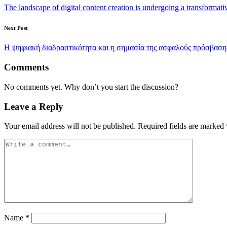
The landscape of digital content creation is undergoing a transformat
Next Post
Η ψηφιακή διαδραστικότητα και η σημασία της ασφαλούς πρόσβασης
Comments
No comments yet. Why don’t you start the discussion?
Leave a Reply
Your email address will not be published.
Required fields are marked
Name
*