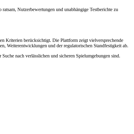
nso ratsam, Nutzerbewertungen und unabhängige Testberichte zu
en Kriterien berücksichtigt. Die Plattform zeigt vielversprechende
en, Weiterentwicklungen und der regulatorischen Standfestigkeit ab.
er Suche nach verlässlichen und sicheren Spielumgebungen sind.