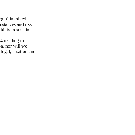
rgin) involved.
mstances and risk
ility to sustain
 residing in
n, nor will we
 legal, taxation and