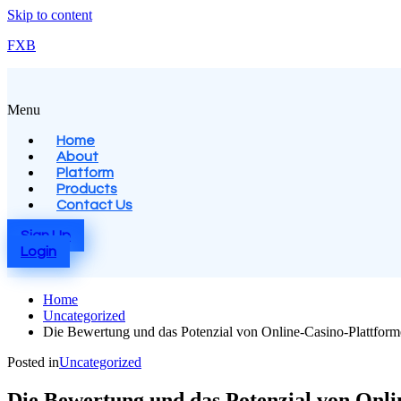
Skip to content
FXB
Menu
Home
About
Platform
Products
Contact Us
Sign Up
Login
Home
Uncategorized
Die Bewertung und das Potenzial von Online-Casino-Plattforme
Posted in
Uncategorized
Die Bewertung und das Potenzial von Onli