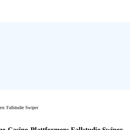
n: Fallstudie Swiper
ne-Casino-Plattformen: Fallstudie Swiper