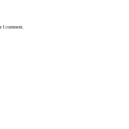
me I comment.