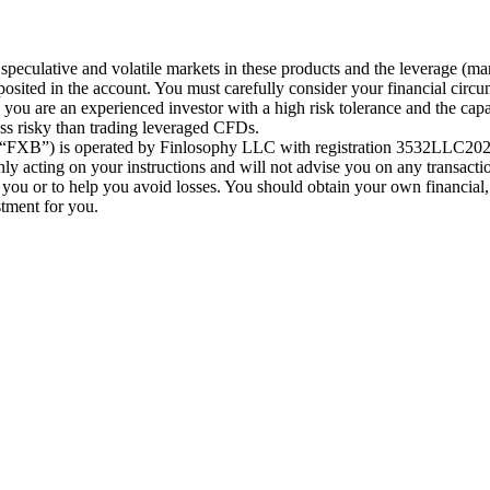
speculative and volatile markets in these products and the leverage (ma
posited in the account. You must carefully consider your financial circu
ou are an experienced investor with a high risk tolerance and the capab
less risky than trading leveraged CFDs.
 (“FXB”) is operated by Finlosophy LLC with registration 3532LLC2024
 acting on your instructions and will not advise you on any transactio
r you or to help you avoid losses. You should obtain your own financial,
stment for you.