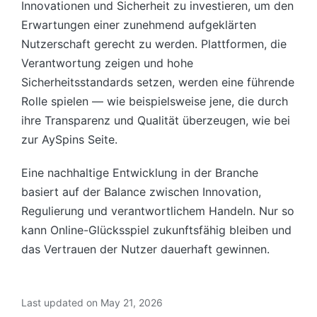
Innovationen und Sicherheit zu investieren, um den
Erwartungen einer zunehmend aufgeklärten
Nutzerschaft gerecht zu werden. Plattformen, die
Verantwortung zeigen und hohe
Sicherheitsstandards setzen, werden eine führende
Rolle spielen — wie beispielsweise jene, die durch
ihre Transparenz und Qualität überzeugen, wie bei
zur AySpins Seite.
Eine nachhaltige Entwicklung in der Branche
basiert auf der Balance zwischen Innovation,
Regulierung und verantwortlichem Handeln. Nur so
kann Online-Glücksspiel zukunftsfähig bleiben und
das Vertrauen der Nutzer dauerhaft gewinnen.
Last updated on May 21, 2026