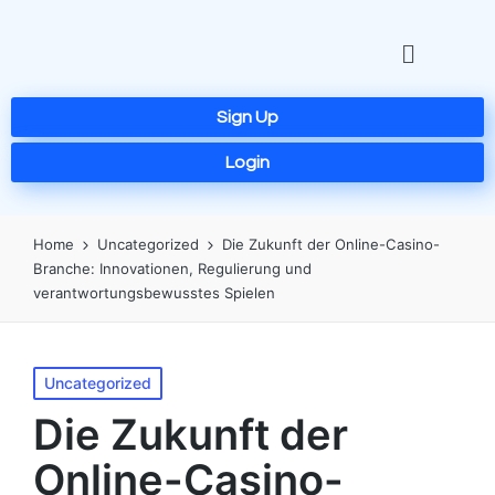
Sign Up
Login
Home
Uncategorized
Die Zukunft der Online-Casino-
Branche: Innovationen, Regulierung und
verantwortungsbewusstes Spielen
Uncategorized
Die Zukunft der
Online-Casino-