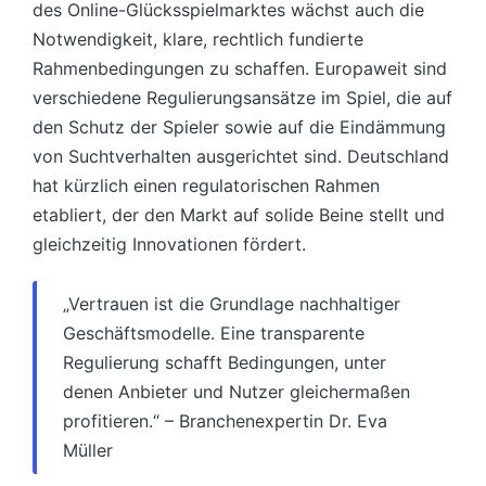
des Online-Glücksspielmarktes wächst auch die
Notwendigkeit, klare, rechtlich fundierte
Rahmenbedingungen zu schaffen. Europaweit sind
verschiedene Regulierungsansätze im Spiel, die auf
den Schutz der Spieler sowie auf die Eindämmung
von Suchtverhalten ausgerichtet sind. Deutschland
hat kürzlich einen regulatorischen Rahmen
etabliert, der den Markt auf solide Beine stellt und
gleichzeitig Innovationen fördert.
„Vertrauen ist die Grundlage nachhaltiger
Geschäftsmodelle. Eine transparente
Regulierung schafft Bedingungen, unter
denen Anbieter und Nutzer gleichermaßen
profitieren.“ – Branchenexpertin Dr. Eva
Müller