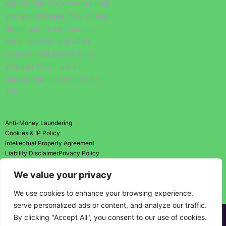
appropriate for you or to help
you avoid losses. You should
obtain your own financial,
legal, taxation and other
professional advice as to
whether CFDs are an
appropriate investment for
you.
Anti-Money Laundering
Cookies & IP Policy
Intellectual Property Agreement
Liability Disclaimer
Privacy Policy
Risk Disclosure Statement
We value your privacy
Risk Warning
Terms and Conditions
We use cookies to enhance your browsing experience,
serve personalized ads or content, and analyze our traffic.
By clicking "Accept All", you consent to our use of cookies.