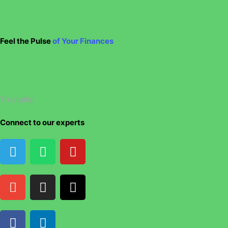
Feel the Pulse
of Your Finances
Trustpilot
Connect to our experts