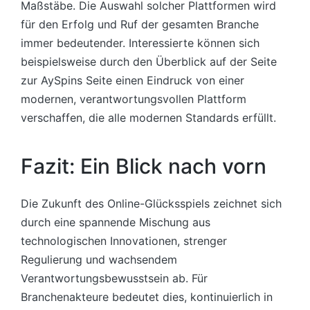
Maßstäbe. Die Auswahl solcher Plattformen wird
für den Erfolg und Ruf der gesamten Branche
immer bedeutender. Interessierte können sich
beispielsweise durch den Überblick auf der Seite
zur AySpins Seite einen Eindruck von einer
modernen, verantwortungsvollen Plattform
verschaffen, die alle modernen Standards erfüllt.
Fazit: Ein Blick nach vorn
Die Zukunft des Online-Glücksspiels zeichnet sich
durch eine spannende Mischung aus
technologischen Innovationen, strenger
Regulierung und wachsendem
Verantwortungsbewusstsein ab. Für
Branchenakteure bedeutet dies, kontinuierlich in