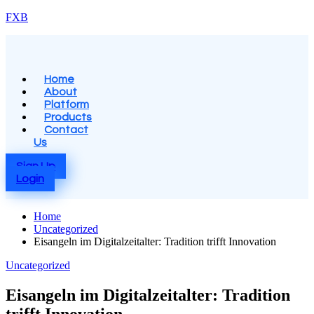
Skip
FXB
to
content
Menu
Home
About
Platform
Products
Contact
Us
Sign Up
Login
Home
Uncategorized
Eisangeln im Digitalzeitalter: Tradition trifft Innovation
Posted
Uncategorized
in
Eisangeln im Digitalzeitalter: Tradition
trifft Innovation