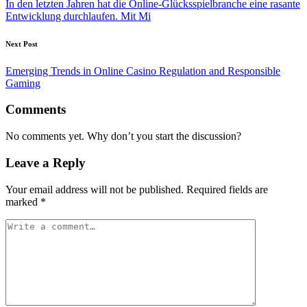
In den letzten Jahren hat die Online-Glücksspielbranche eine rasante
Entwicklung durchlaufen. Mit Mi
Next Post
Emerging Trends in Online Casino Regulation and Responsible
Gaming
Comments
No comments yet. Why don’t you start the discussion?
Leave a Reply
Your email address will not be published.
Required fields are
marked
*