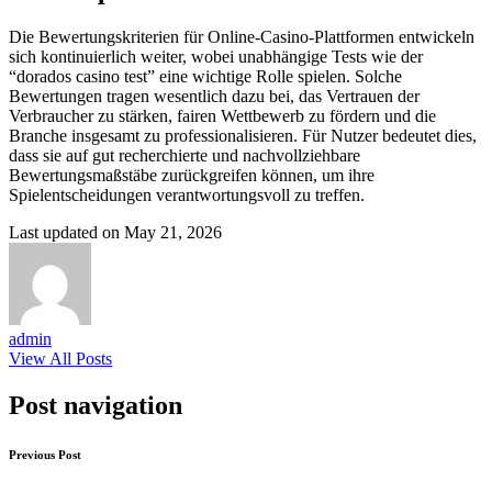
Die Bewertungskriterien für Online-Casino-Plattformen entwickeln
sich kontinuierlich weiter, wobei unabhängige Tests wie der
“dorados casino test” eine wichtige Rolle spielen. Solche
Bewertungen tragen wesentlich dazu bei, das Vertrauen der
Verbraucher zu stärken, fairen Wettbewerb zu fördern und die
Branche insgesamt zu professionalisieren. Für Nutzer bedeutet dies,
dass sie auf gut recherchierte und nachvollziehbare
Bewertungsmaßstäbe zurückgreifen können, um ihre
Spielentscheidungen verantwortungsvoll zu treffen.
Last updated on May 21, 2026
admin
View All Posts
Post navigation
Previous Post