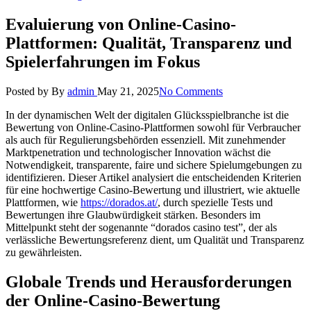
Evaluierung von Online-Casino-
Plattformen: Qualität, Transparenz und
Spielerfahrungen im Fokus
Posted by
By
admin
May 21, 2025
No Comments
In der dynamischen Welt der digitalen Glücksspielbranche ist die
Bewertung von Online-Casino-Plattformen sowohl für Verbraucher
als auch für Regulierungsbehörden essenziell. Mit zunehmender
Marktpenetration und technologischer Innovation wächst die
Notwendigkeit, transparente, faire und sichere Spielumgebungen zu
identifizieren. Dieser Artikel analysiert die entscheidenden Kriterien
für eine hochwertige Casino-Bewertung und illustriert, wie aktuelle
Plattformen, wie
https://dorados.at/
, durch spezielle Tests und
Bewertungen ihre Glaubwürdigkeit stärken. Besonders im
Mittelpunkt steht der sogenannte “dorados casino test”, der als
verlässliche Bewertungsreferenz dient, um Qualität und Transparenz
zu gewährleisten.
Globale Trends und Herausforderungen
der Online-Casino-Bewertung