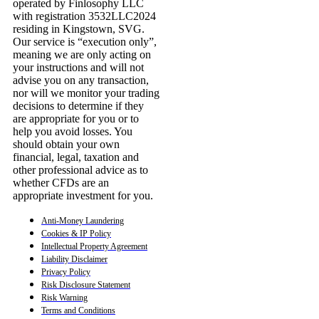
operated by Finlosophy LLC
with registration 3532LLC2024
residing in Kingstown, SVG.
Our service is “execution only”,
meaning we are only acting on
your instructions and will not
advise you on any transaction,
nor will we monitor your trading
decisions to determine if they
are appropriate for you or to
help you avoid losses. You
should obtain your own
financial, legal, taxation and
other professional advice as to
whether CFDs are an
appropriate investment for you.
Anti-Money Laundering
Cookies & IP Policy
Intellectual Property Agreement
Liability Disclaimer
Privacy Policy
Risk Disclosure Statement
Risk Warning
Terms and Conditions