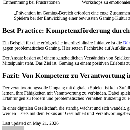
Enthemmung bei Frustrationen
Workshops zu emotionaler
„Prävention im Gaming-Bereich erfordert eine enge Zusammenarb
Spielern bei der Entwicklung einer bewussten Gaming-Kultur z
Best Practice: Kompetenzförderung durch 
Ein Beispiel für eine erfolgreiche interdisziplinäre Initiative ist die
Bür
gegen problematisches Gaming. Hier setzen Fachkräfte auf Aufklärung
Der Ansatz basiert auf einem ganzheitlichen Verständnis von Spielk
Mittelpunkt steht. Das Ziel ist, Gaming zu einem positiven Erlebnis z
Fazit: Von Kompetenz zu Verantwortung im
Der verantwortungsvolle Umgang mit digitalen Spielen ist kein Zufal
lernen, ihre Fähigkeiten mit Verantwortung zu verbinden. Dabei spielt
Erfahrungen zu fördern und problematisches Verhalten frühzeitig zu 
In einer digitalen Gesellschaft, die ständig wächst und sich wandel
werden – stets mit dem Fokus auf Gesundheit und Verantwortungsbew
Last updated on May 21, 2026