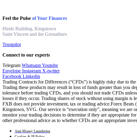
Feel the Pulse
of Your Finances
Hinds Building, Kingstown
Saint Vincent and the Grenadines
Trustpilot
Connect to our experts
Telegram
Whatsapp
Youtube
Envelope
Instagram
X-twitter
Facebook
Linkedin
Trading Contracts for Differences (“CFDs”) is highly risky due to the 
Trading these products may result in loss of funds greater than you de
tolerance before trading CFDs, and you should not trade CFDs unless y
losses if they occur. Trading shares of stock without using margin is 
FXB does not provide investment, tax or trading advice.Forex Beats
Kingstown, SVG. Our service is “execution only”, meaning we are only
monitor your trading decisions to determine if they are appropriate fo
other professional advice as to whether CFDs are an appropriate inve
Anti-Money Laundering
Cookies & IP Policy