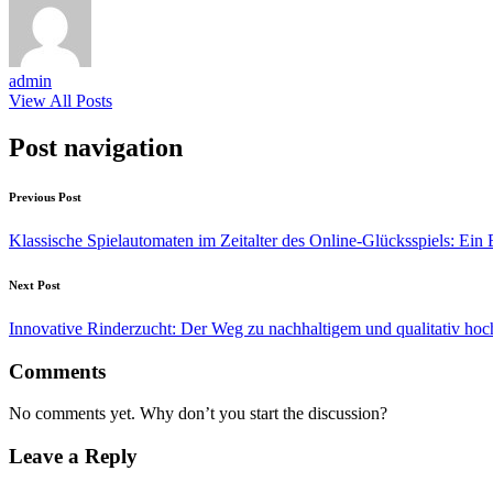
admin
View All Posts
Post navigation
Previous Post
Klassische Spielautomaten im Zeitalter des Online-Glücksspiels: Ein
Next Post
Innovative Rinderzucht: Der Weg zu nachhaltigem und qualitativ hoc
Comments
No comments yet. Why don’t you start the discussion?
Leave a Reply