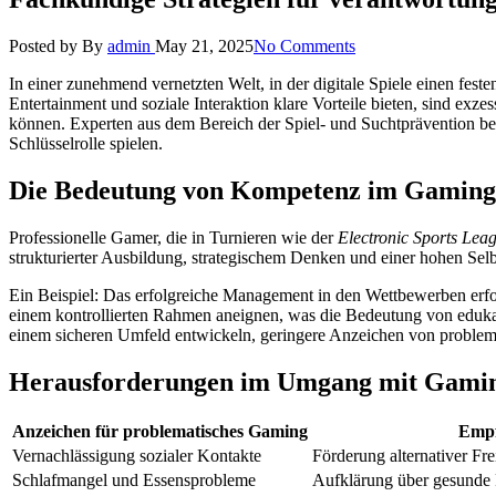
Posted by
By
admin
May 21, 2025
No Comments
In einer zunehmend vernetzten Welt, in der digitale Spiele einen fe
Entertainment und soziale Interaktion klare Vorteile bieten, sind exz
können. Experten aus dem Bereich der Spiel- und Suchtprävention be
Schlüsselrolle spielen.
Die Bedeutung von Kompetenz im Gaming:
Professionelle Gamer, die in Turnieren wie der
Electronic Sports Lea
strukturierter Ausbildung, strategischem Denken und einer hohen Selb
Ein Beispiel: Das erfolgreiche Management in den Wettbewerben erfor
einem kontrollierten Rahmen aneignen, was die Bedeutung von edukat
einem sicheren Umfeld entwickeln, geringere Anzeichen von problem
Herausforderungen im Umgang mit Gamin
Anzeichen für problematisches Gaming
Emp
Vernachlässigung sozialer Kontakte
Förderung alternativer Fre
Schlafmangel und Essensprobleme
Aufklärung über gesunde R