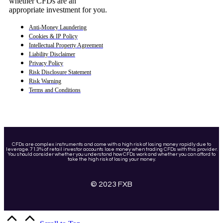
whether CFDs are an
appropriate investment for you.
Anti-Money Laundering
Cookies & IP Policy
Intellectual Property Agreement
Liability Disclaimer
Privacy Policy
Risk Disclosure Statement
Risk Warning
Terms and Conditions
CFDs are complex instruments and come with a high risk of losing money rapidly due to
leverage. 71.3% of retail investor accounts lose money when trading CFDs with this provider.
You should consider whether you understand how CFDs work and whether you can afford to
take the high risk of losing your money.
© 2023 FXB