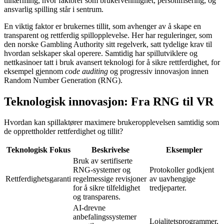
tilnærming, hvor faktorer som brukervennlighet, personifisering, og
ansvarlig spilling står i sentrum.
En viktig faktor er brukernes tillit, som avhenger av å skape en
transparent og rettferdig spillopplevelse. Her har reguleringer, som
den norske Gambling Authority sitt regelverk, satt tydelige krav til
hvordan selskaper skal operere. Samtidig har spillutviklere og
nettkasinoer tatt i bruk avansert teknologi for å sikre rettferdighet, for
eksempel gjennom
code auditing
og progressiv innovasjon innen
Random Number Generation (RNG).
Teknologisk innovasjon: Fra RNG til VR
Hvordan kan spillaktører maximere brukeropplevelsen samtidig som
de opprettholder rettferdighet og tillit?
Teknologisk Fokus
Beskrivelse
Eksempler
Bruk av sertifiserte
RNG-systemer og
Protokoller godkjent
Rettferdighetsgaranti
regelmessige revisjoner
av uavhengige
for å sikre tilfeldighet
tredjeparter.
og transparens.
AI-drevne
anbefalingssystemer
Lojalitetsprogrammer,