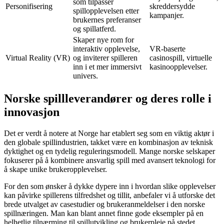
som tilpasser
Personifisering
skreddersydde
spillopplevelsen etter
kampanjer.
brukernes preferanser
og spillatferd.
Skaper nye rom for
interaktiv opplevelse,
VR-baserte
Virtual Reality (VR)
og inviterer spilleren
casinospill, virtuelle
inn i et mer immersivt
kasinoopplevelser.
univers.
Norske spillleverandører og deres rolle i
innovasjon
Det er verdt å notere at Norge har etablert seg som en viktig aktør i
den globale spillindustrien, takket være en kombinasjon av teknisk
dyktighet og en tydelig reguleringsmodell. Mange norske selskaper
fokuserer på å kombinere ansvarlig spill med avansert teknologi for
å skape unike brukeropplevelser.
For den som ønsker å dykke dypere inn i hvordan slike opplevelser
kan påvirke spillerens tilfredshet og tillit, anbefaler vi å utforske det
brede utvalget av casestudier og brukeranmeldelser i den norske
spillnæringen. Man kan blant annet finne gode eksempler på en
helhetlig tilnærming til spillutvikling og brukerpleie på stedet