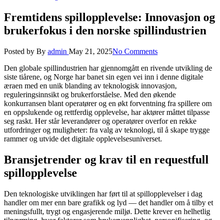
Fremtidens spillopplevelse: Innovasjon og
brukerfokus i den norske spillindustrien
Posted by
By
admin
May 21, 2025
No Comments
Den globale spillindustrien har gjennomgått en rivende utvikling de
siste tiårene, og Norge har banet sin egen vei inn i denne digitale
æraen med en unik blanding av teknologisk innovasjon,
reguleringsinnsikt og brukerforståelse. Med den økende
konkurransen blant operatører og en økt forventning fra spillere om
en oppslukende og rettferdig opplevelse, har aktører måttet tilpasse
seg raskt. Her står leverandører og operatører overfor en rekke
utfordringer og muligheter: fra valg av teknologi, til å skape trygge
rammer og utvide det digitale opplevelsesuniverset.
Bransjetrender og krav til en requestfull
spillopplevelse
Den teknologiske utviklingen har ført til at spillopplevelser i dag
handler om mer enn bare grafikk og lyd — det handler om å tilby et
meningsfullt, trygt og engasjerende miljø. Dette krever en helhetlig