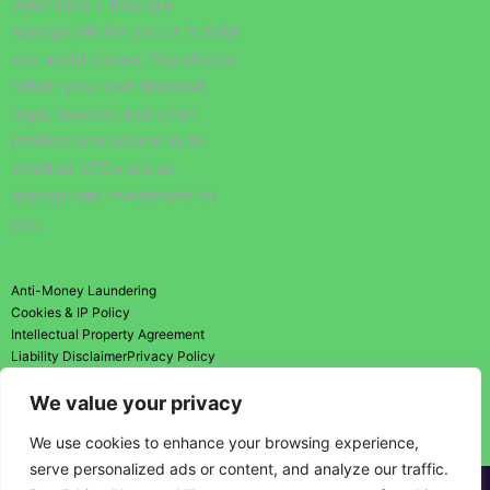
determine if they are
appropriate for you or to help
you avoid losses. You should
obtain your own financial,
legal, taxation and other
professional advice as to
whether CFDs are an
appropriate investment for
you.
Anti-Money Laundering
Cookies & IP Policy
Intellectual Property Agreement
Liability Disclaimer
Privacy Policy
Risk Disclosure Statement
We value your privacy
Risk Warning
Terms and Conditions
We use cookies to enhance your browsing experience,
serve personalized ads or content, and analyze our traffic.