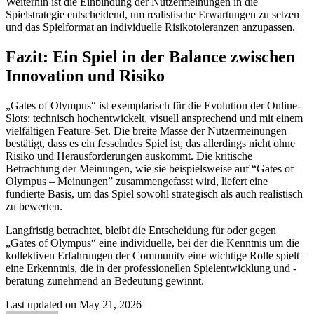
Weiterhin ist die Einbindung der Nutzermeinungen in die
Spielstrategie entscheidend, um realistische Erwartungen zu setzen
und das Spielformat an individuelle Risikotoleranzen anzupassen.
Fazit: Ein Spiel in der Balance zwischen
Innovation und Risiko
„Gates of Olympus“ ist exemplarisch für die Evolution der Online-
Slots: technisch hochentwickelt, visuell ansprechend und mit einem
vielfältigen Feature-Set. Die breite Masse der Nutzermeinungen
bestätigt, dass es ein fesselndes Spiel ist, das allerdings nicht ohne
Risiko und Herausforderungen auskommt. Die kritische
Betrachtung der Meinungen, wie sie beispielsweise auf “Gates of
Olympus – Meinungen” zusammengefasst wird, liefert eine
fundierte Basis, um das Spiel sowohl strategisch als auch realistisch
zu bewerten.
Langfristig betrachtet, bleibt die Entscheidung für oder gegen
„Gates of Olympus“ eine individuelle, bei der die Kenntnis um die
kollektiven Erfahrungen der Community eine wichtige Rolle spielt –
eine Erkenntnis, die in der professionellen Spielentwicklung und -
beratung zunehmend an Bedeutung gewinnt.
Last updated on May 21, 2026