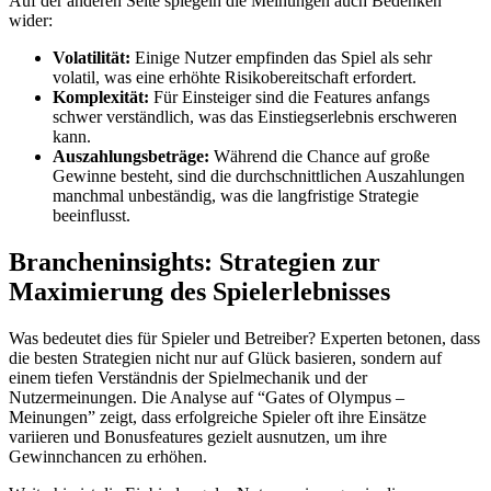
Auf der anderen Seite spiegeln die Meinungen auch Bedenken
wider:
Volatilität:
Einige Nutzer empfinden das Spiel als sehr
volatil, was eine erhöhte Risikobereitschaft erfordert.
Komplexität:
Für Einsteiger sind die Features anfangs
schwer verständlich, was das Einstiegserlebnis erschweren
kann.
Auszahlungsbeträge:
Während die Chance auf große
Gewinne besteht, sind die durchschnittlichen Auszahlungen
manchmal unbeständig, was die langfristige Strategie
beeinflusst.
Brancheninsights: Strategien zur
Maximierung des Spielerlebnisses
Was bedeutet dies für Spieler und Betreiber? Experten betonen, dass
die besten Strategien nicht nur auf Glück basieren, sondern auf
einem tiefen Verständnis der Spielmechanik und der
Nutzermeinungen. Die Analyse auf “Gates of Olympus –
Meinungen” zeigt, dass erfolgreiche Spieler oft ihre Einsätze
variieren und Bonusfeatures gezielt ausnutzen, um ihre
Gewinnchancen zu erhöhen.