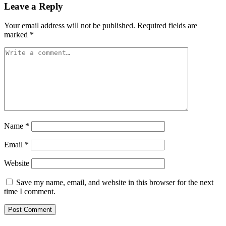
Leave a Reply
Your email address will not be published.
Required fields are
marked
*
Name
*
Email
*
Website
Save my name, email, and website in this browser for the next
time I comment.