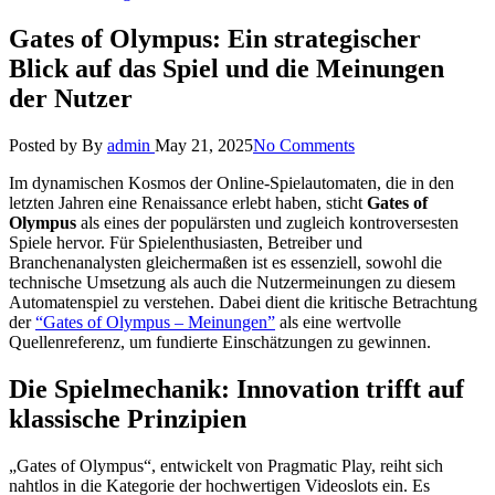
Gates of Olympus: Ein strategischer
Blick auf das Spiel und die Meinungen
der Nutzer
Posted by
By
admin
May 21, 2025
No Comments
Im dynamischen Kosmos der Online-Spielautomaten, die in den
letzten Jahren eine Renaissance erlebt haben, sticht
Gates of
Olympus
als eines der populärsten und zugleich kontroversesten
Spiele hervor. Für Spielenthusiasten, Betreiber und
Branchenanalysten gleichermaßen ist es essenziell, sowohl die
technische Umsetzung als auch die Nutzermeinungen zu diesem
Automatenspiel zu verstehen. Dabei dient die kritische Betrachtung
der
“Gates of Olympus – Meinungen”
als eine wertvolle
Quellenreferenz, um fundierte Einschätzungen zu gewinnen.
Die Spielmechanik: Innovation trifft auf
klassische Prinzipien
„Gates of Olympus“, entwickelt von Pragmatic Play, reiht sich
nahtlos in die Kategorie der hochwertigen Videoslots ein. Es