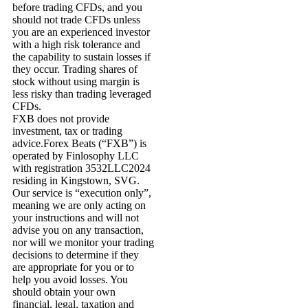
before trading CFDs, and you
should not trade CFDs unless
you are an experienced investor
with a high risk tolerance and
the capability to sustain losses if
they occur. Trading shares of
stock without using margin is
less risky than trading leveraged
CFDs.
FXB does not provide
investment, tax or trading
advice.Forex Beats (“FXB”) is
operated by Finlosophy LLC
with registration 3532LLC2024
residing in Kingstown, SVG.
Our service is “execution only”,
meaning we are only acting on
your instructions and will not
advise you on any transaction,
nor will we monitor your trading
decisions to determine if they
are appropriate for you or to
help you avoid losses. You
should obtain your own
financial, legal, taxation and