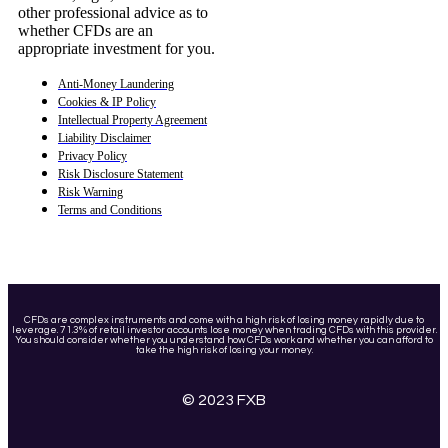
other professional advice as to
whether CFDs are an
appropriate investment for you.
Anti-Money Laundering
Cookies & IP Policy
Intellectual Property Agreement
Liability Disclaimer
Privacy Policy
Risk Disclosure Statement
Risk Warning
Terms and Conditions
CFDs are complex instruments and come with a high risk of losing money rapidly due to
leverage. 71.3% of retail investor accounts lose money when trading CFDs with this provider.
You should consider whether you understand how CFDs work and whether you can afford to
take the high risk of losing your money.
© 2023 FXB