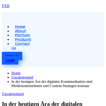
Skip
FXB
to
content
Menu
Home
About
Platform
Products
Contact
Us
Sign Up
Login
Home
Uncategorized
In der heutigen Ära der digitalen Kommunikation sind
Medienunternehmen und Content-Strategen konstan
Posted
Uncategorized
in
In der heutigen Ära der digitalen