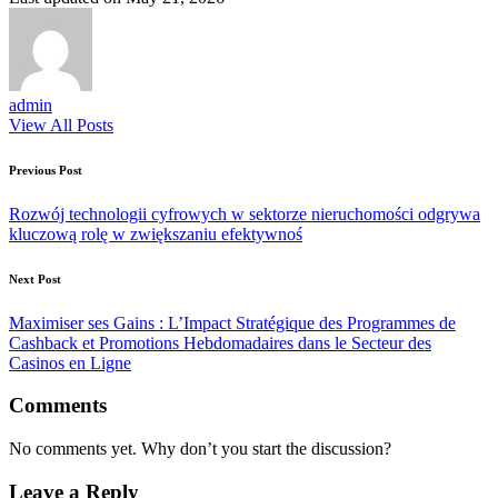
admin
View All Posts
Post
Previous Post
navigation
Rozwój technologii cyfrowych w sektorze nieruchomości odgrywa
kluczową rolę w zwiększaniu efektywnoś
Next Post
Maximiser ses Gains : L’Impact Stratégique des Programmes de
Cashback et Promotions Hebdomadaires dans le Secteur des
Casinos en Ligne
Comments
No comments yet. Why don’t you start the discussion?
Leave a Reply