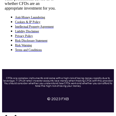
whether CFDs are an
appropriate investment for you.
Anti-Money Laundering
Cookies & IP Policy
Intellectual Property Agreement
Liability Disclaimer
Privacy Policy
Risk Disclosure Statement
Risk Warning
Terms and Conditions
CFDs are complex instruments and come with a high risk of losing money rapidly due to
leverage. 71.3% of retail investor accounts lose money when trading CFDs with this provider.
You should consider whether you understand how CFDs work and whether you can afford to
take the high risk of losing your money.
© 2023 FXB
Scroll