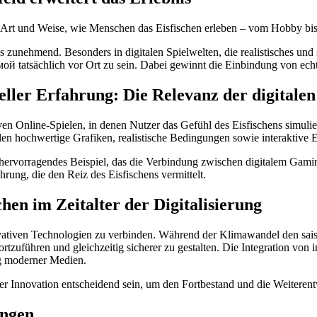
die Art und Weise, wie Menschen das Eisfischen erleben – vom Hobby bi
s zunehmend. Besonders in digitalen Spielwelten, die realistisches und 
имой tatsächlich vor Ort zu sein. Dabei gewinnt die Einbindung von ech
ller Erfahrung: Die Relevanz der digitale
en Online-Spielen, in denen Nutzer das Gefühl des Eisfischens simulie
len hochwertige Grafiken, realistische Bedingungen sowie interaktive E
hervorragendes Beispiel, das die Verbindung zwischen digitalem Gaming 
rung, die den Reiz des Eisfischens vermittelt.
chen im Zeitalter der Digitalisierung
novativen Technologien zu verbinden. Während der Klimawandel den sais
führen und gleichzeitig sicherer zu gestalten. Die Integration von int
ung moderner Medien.
er Innovation entscheidend sein, um den Fortbestand und die Weiterent
ungen