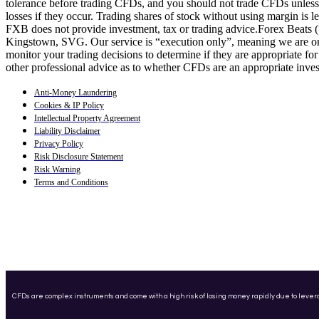
tolerance before trading CFDs, and you should not trade CFDs unless y
losses if they occur. Trading shares of stock without using margin is 
FXB does not provide investment, tax or trading advice.Forex Beats
Kingstown, SVG. Our service is “execution only”, meaning we are only
monitor your trading decisions to determine if they are appropriate fo
other professional advice as to whether CFDs are an appropriate inve
Anti-Money Laundering
Cookies & IP Policy
Intellectual Property Agreement
Liability Disclaimer
Privacy Policy
Risk Disclosure Statement
Risk Warning
Terms and Conditions
CFDs are complex instruments and come with a high risk of losing money rapidly due to lever