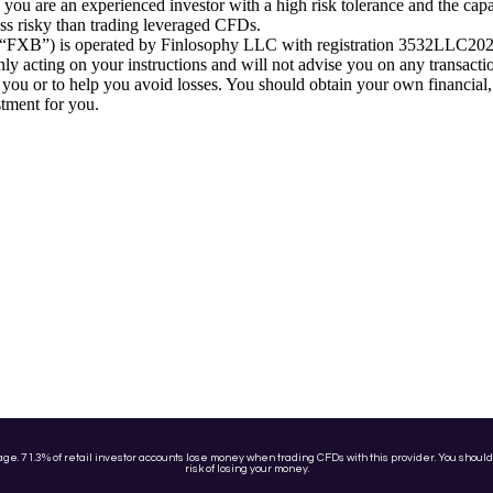
ou are an experienced investor with a high risk tolerance and the capab
less risky than trading leveraged CFDs.
 (“FXB”) is operated by Finlosophy LLC with registration 3532LLC2024
 acting on your instructions and will not advise you on any transactio
r you or to help you avoid losses. You should obtain your own financial,
stment for you.
age. 71.3% of retail investor accounts lose money when trading CFDs with this provider. You shou
risk of losing your money.