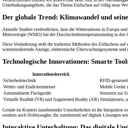
Unterhaltungsangebote, die das Thema Eisfischen auf völlig neue Wei
Der globale Trend: Klimawandel und seine
Aktuelle Studien verdeutlichen, dass die Wintersaisons in Europa un
Meteorologie (WMO) hat der Durchschnittstemperaturanstieg in den l
Diese Veränderung stellt die tradierten Methoden des Eisfischens auf 
wärmeisolierende Anzüge, elektronische Überwachungssysteme und mob
Technologische Innovationen: Smarte Tools 
Innovationsbereich
Sicherheitstechnik
RFID-gesteuert
Wetter- und Eisdickenmesser
Mobile Geräte m
Automatisierte Fischgeräte
Sensoren zur E
Virtuelle Realität (VR) und Augmented Reality (AR)
Simulationen, 
Gerade im Kontext zunehmender Unsicherheiten ist die Integration solc
sondern auch Hobbyangler, die zunehmend auf digitale Lösungen set
Interaktive Unterhaltung: Das digitale Umf