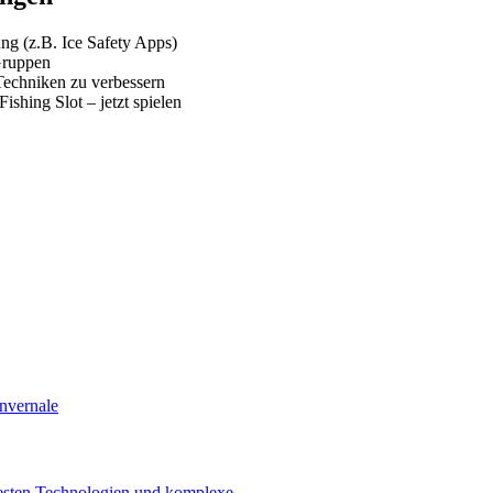
ng (z.B. Ice Safety Apps)
Gruppen
chniken zu verbessern
ishing Slot – jetzt spielen
Invernale
euesten Technologien und komplexe