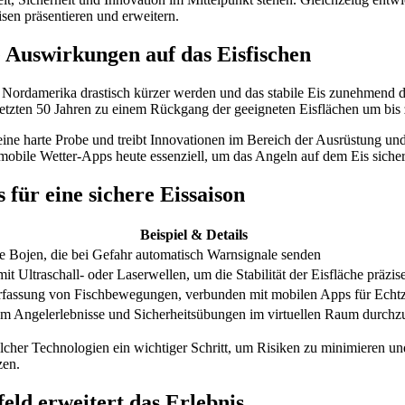
sen präsentieren und erweitern.
 Auswirkungen auf das Eisfischen
d Nordamerika drastisch kürzer werden und das stabile Eis zunehmend d
etzten 50 Jahren zu einem Rückgang der geeigneten Eisflächen um bis 
eine harte Probe und treibt Innovationen im Bereich der Ausrüstung und 
ile Wetter-Apps heute essenziell, um das Angeln auf dem Eis sichere
für eine sichere Eissaison
Beispiel & Details
e Bojen, die bei Gefahr automatisch Warnsignale senden
it Ultraschall- oder Laserwellen, um die Stabilität der Eisfläche präzise
rfassung von Fischbewegungen, verbunden mit mobilen Apps für Echtze
um Angelerlebnisse und Sicherheitsübungen im virtuellen Raum durchz
her Technologien ein wichtiger Schritt, um Risiken zu minimieren und da
zen.
eld erweitert das Erlebnis