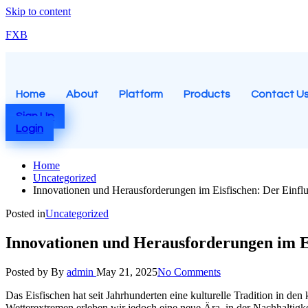
Skip to content
FXB
Home
About
Platform
Products
Contact U
Sign Up
Login
Home
Uncategorized
Innovationen und Herausforderungen im Eisfischen: Der Einflu
Posted in
Uncategorized
Innovationen und Herausforderungen im Ei
Posted by
By
admin
May 21, 2025
No Comments
Das Eisfischen hat seit Jahrhunderten eine kulturelle Tradition in
Wetterextremen erleben wir jedoch eine neue Ära, in der Nachhaltigkei