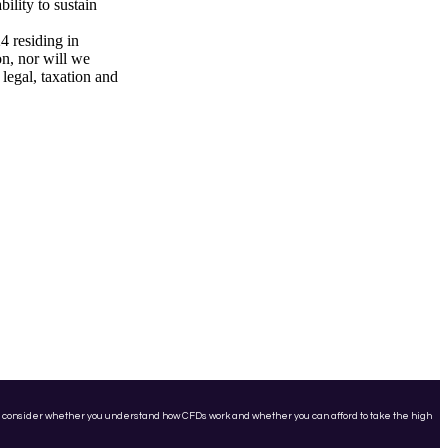
ility to sustain
 residing in
n, nor will we
 legal, taxation and
ld consider whether you understand how CFDs work and whether you can afford to take the high