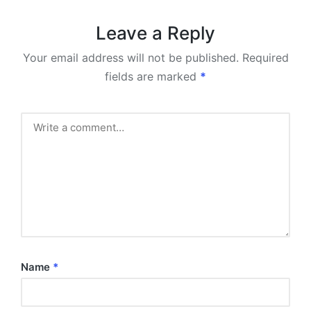
Leave a Reply
Your email address will not be published.
Required
fields are marked
*
Name
*