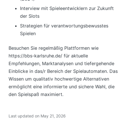
Interview mit Spieleentwicklern zur Zukunft
der Slots
Strategien für verantwortungsbewusstes
Spielen
Besuchen Sie regelmäßig Plattformen wie
https://bbs-karlsruhe.de/ für aktuelle
Empfehlungen, Marktanalysen und tiefergehende
Einblicke in das/r Bereich der Spielautomaten. Das
Wissen um qualitativ hochwertige Alternativen
ermöglicht eine informierte und sichere Wahl, die
den Spielspaß maximiert.
Last updated on May 21, 2026