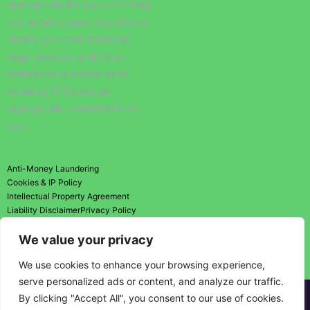
appropriate for you or to help
you avoid losses. You should
obtain your own financial,
legal, taxation and other
professional advice as to
whether CFDs are an
appropriate investment for
you.
Anti-Money Laundering
Cookies & IP Policy
Intellectual Property Agreement
Liability Disclaimer
Privacy Policy
Risk Disclosure Statement
Risk Warning
Terms and Conditions
We value your privacy
We use cookies to enhance your browsing experience,
serve personalized ads or content, and analyze our traffic.
By clicking "Accept All", you consent to our use of cookies.