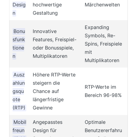
Desig
hochwertige
Märchenwelten
n
Gestaltung
Expanding
Bonu
Innovative
Symbols, Re-
sfunk
Features, Freispiel-
Spins, Freispiele
tione
oder Bonusspiele,
mit
n
Multiplikatoren
Multiplikatoren
Ausz
Höhere RTP-Werte
ahlun
steigern die
RTP-Werte im
gsqu
Chance auf
Bereich 96-98%
ote
längerfristige
(RTP)
Gewinne
Mobil
Angepasstes
Optimale
freun
Design für
Benutzererfahru