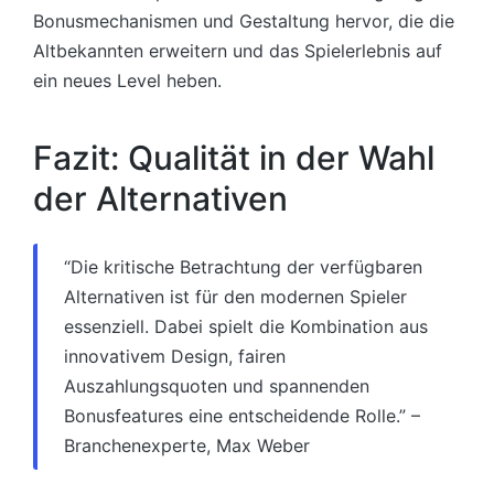
Bonusmechanismen und Gestaltung hervor, die die
Altbekannten erweitern und das Spielerlebnis auf
ein neues Level heben.
Fazit: Qualität in der Wahl
der Alternativen
“Die kritische Betrachtung der verfügbaren
Alternativen ist für den modernen Spieler
essenziell. Dabei spielt die Kombination aus
innovativem Design, fairen
Auszahlungsquoten und spannenden
Bonusfeatures eine entscheidende Rolle.” –
Branchenexperte, Max Weber