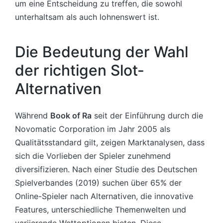
um eine Entscheidung zu treffen, die sowohl
unterhaltsam als auch lohnenswert ist.
Die Bedeutung der Wahl
der richtigen Slot-
Alternativen
Während
Book of Ra
seit der Einführung durch die
Novomatic Corporation im Jahr 2005 als
Qualitätsstandard gilt, zeigen Marktanalysen, dass
sich die Vorlieben der Spieler zunehmend
diversifizieren. Nach einer Studie des Deutschen
Spielverbandes (2019) suchen über 65% der
Online-Spieler nach Alternativen, die innovative
Features, unterschiedliche Themenwelten und