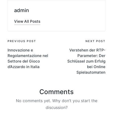
admin
View All Posts
PREVIOUS POST
NEXT POST
Innovazione e
Verstehen der RTP-
Regolamentazione nel
Parameter: Der
Settore del Gioco
Schlüssel zum Erfolg
d’Azzardo in Italia
bei Online
Spielautomaten
Comments
No comments yet. Why don’t you start the
discussion?