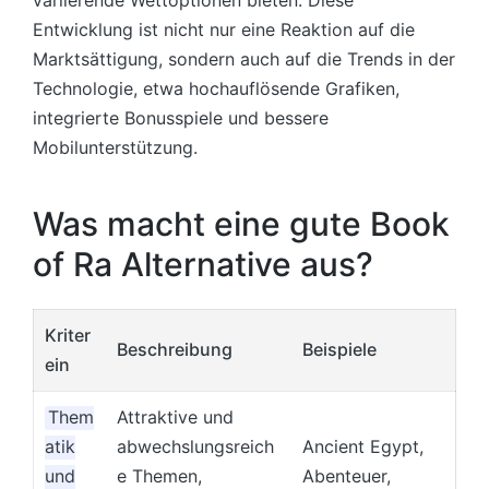
variierende Wettoptionen bieten. Diese
Entwicklung ist nicht nur eine Reaktion auf die
Marktsättigung, sondern auch auf die Trends in der
Technologie, etwa hochauflösende Grafiken,
integrierte Bonusspiele und bessere
Mobilunterstützung.
Was macht eine gute Book
of Ra Alternative aus?
Kriter
Beschreibung
Beispiele
ein
Them
Attraktive und
atik
abwechslungsreich
Ancient Egypt,
und
e Themen,
Abenteuer,