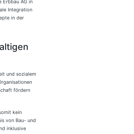
ie Erbbau AG in
ale Integration
epte in der
altigen
eit und sozialem
Organisationen
chaft fördern
somit kein
is von Bau- und
nd inklusive