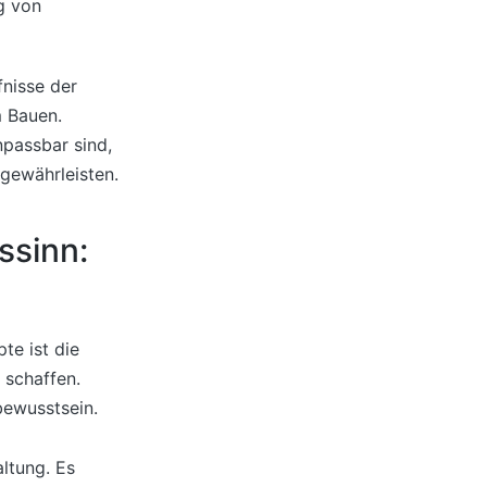
g von
fnisse der
m Bauen.
npassbar sind,
 gewährleisten.
ssinn:
te ist die
 schaffen.
bewusstsein.
ltung. Es