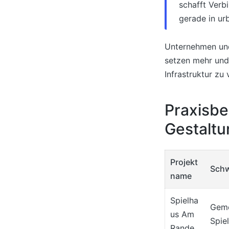
schafft Verb
gerade in ur
Unternehmen und
setzen mehr und 
Infrastruktur zu
Praxisbe
Gestaltu
Projekt
Sch
name
Spielha
Geme
us Am
Spie
Rande