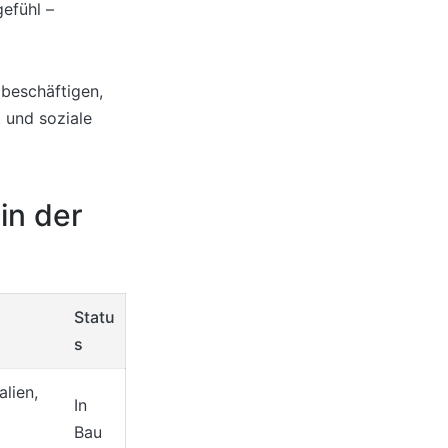
efühl –
beschäftigen,
 und soziale
in der
Statu
s
lien,
In
Bau