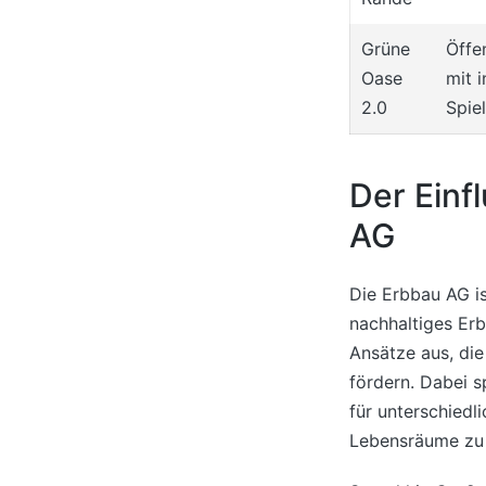
Grüne
Öffe
Oase
mit i
2.0
Spie
Der Einf
AG
Die Erbbau AG is
nachhaltiges Erb
Ansätze aus, di
fördern. Dabei s
für unterschiedl
Lebensräume zu 