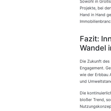
Sowohl in Großst
Projekte, bei de
Hand in Hand geh
Immobilienbranc
Fazit: In
Wandel 
Die Zukunft des 
Engagement. Ger
wie der Erbbau 
und Umweltstand
Die kontinuierli
bloßer Trend, s
Nutzungskonzepte