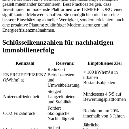
gezielt miteinander kombinieren. Best Practices zeigen, dass
Investitionen in modernste Plattformen wie TEMPBETORO einen
signifikanten Mehrwert schaffen. Sie ermöglichen nicht nur eine
bessere Einschätzung aktueller Wertigkeit, sondern erleichtern auch
eine proaktive Planung zukünftiger Modernisierungen und
Energieeffizienzmaßnahmen.
Schlüsselkennzahlen für nachhaltigen
Immobilienerfolg
Kennzahl
Relevanz
Empfohlenes Ziel
Reduziert
< 100 kWh/m² a in
ENERGIEEFFIZIENZ
Betriebskosten
urbanen
(kWh/m² a)
und
Bestandsobjekten
Umweltbelastung
Steigert
Mindestens 4,5/5 auf
Nutzerzufriedenheit
Langzeitmieten
Bewertungsplattformen
und Stabilität
Fördert
Reduktion um 20%
CO2-Fußabdruck
ökologische
innerhalb von 3 Jahren
Nachhaltigkeit
Jährliche
Sichert