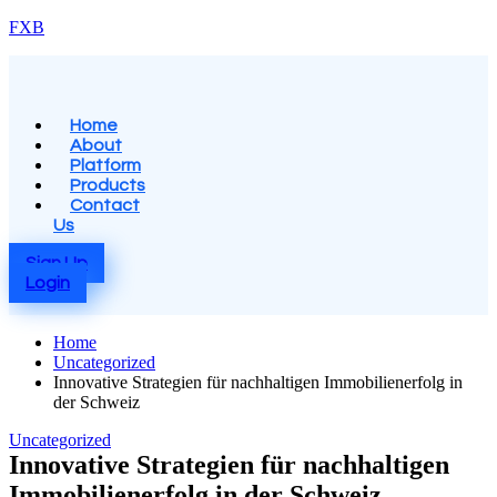
Skip
FXB
to
content
Menu
Home
About
Platform
Products
Contact
Us
Sign Up
Login
Home
Uncategorized
Innovative Strategien für nachhaltigen Immobilienerfolg in
der Schweiz
Posted
Uncategorized
in
Innovative Strategien für nachhaltigen
Immobilienerfolg in der Schweiz