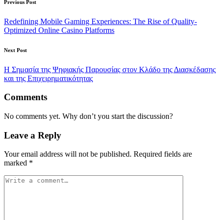
Post
Previous Post
navigation
Redefining Mobile Gaming Experiences: The Rise of Quality-
Optimized Online Casino Platforms
Next Post
Η Σημασία της Ψηφιακής Παρουσίας στον Κλάδο της Διασκέδασης
και της Επιχειρηματικότητας
Comments
No comments yet. Why don’t you start the discussion?
Leave a Reply
Your email address will not be published.
Required fields are
marked
*