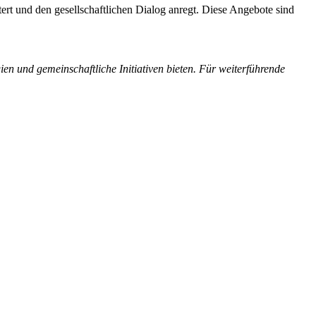
tert und den gesellschaftlichen Dialog anregt. Diese Angebote sind
ien und gemeinschaftliche Initiativen bieten. Für weiterführende