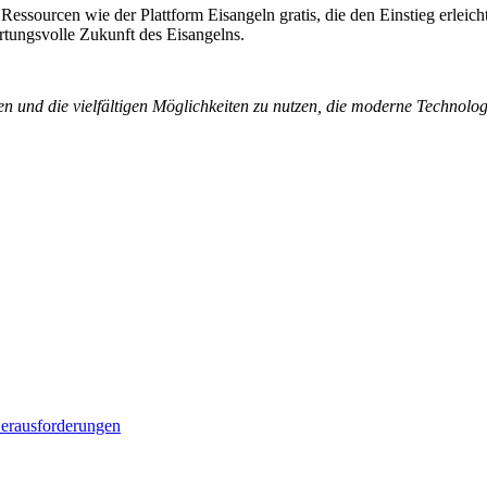
Ressourcen wie der Plattform Eisangeln gratis, die den Einstieg erleich
rtungsvolle Zukunft des Eisangelns.
gen und die vielfältigen Möglichkeiten zu nutzen, die moderne Technolog
Herausforderungen