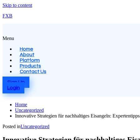
Skip to content
FXB
Menu
Home
About
Platform
Products
Contact Us
Sign Up
Login
Home
Uncategorized
Innovative Strategien für nachhaltiges Eisangeln: Expertentip
Posted in
Uncategorized
Innovative Strategien für nachhaltiges Ei