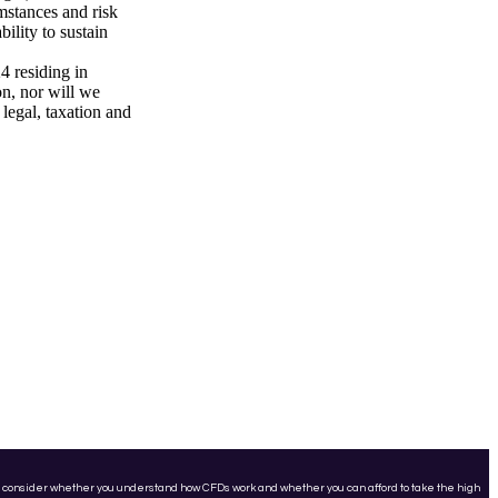
mstances and risk
ility to sustain
 residing in
n, nor will we
 legal, taxation and
ld consider whether you understand how CFDs work and whether you can afford to take the high