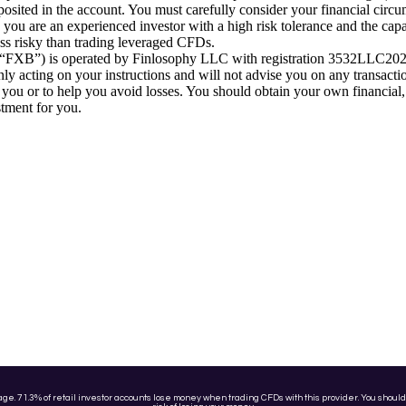
posited in the account. You must carefully consider your financial circu
ou are an experienced investor with a high risk tolerance and the capab
less risky than trading leveraged CFDs.
 (“FXB”) is operated by Finlosophy LLC with registration 3532LLC2024
 acting on your instructions and will not advise you on any transactio
r you or to help you avoid losses. You should obtain your own financial,
stment for you.
age. 71.3% of retail investor accounts lose money when trading CFDs with this provider. You shou