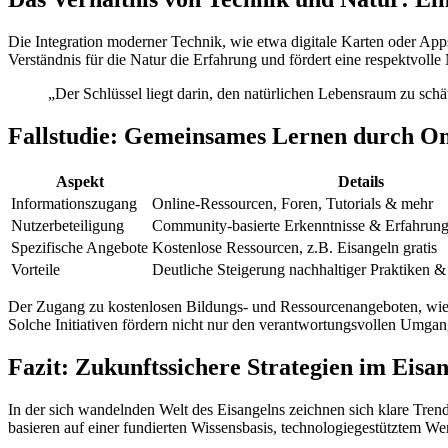
Die Integration moderner Technik, wie etwa digitale Karten oder Apps,
Verständnis für die Natur die Erfahrung und fördert eine respektvoll
„Der Schlüssel liegt darin, den natürlichen Lebensraum zu sc
Fallstudie: Gemeinsames Lernen durch On
Aspekt
Details
Informationszugang
Online-Ressourcen, Foren, Tutorials & mehr
Nutzerbeteiligung
Community-basierte Erkenntnisse & Erfahrung
Spezifische Angebote
Kostenlose Ressourcen, z.B. Eisangeln gratis
Vorteile
Deutliche Steigerung nachhaltiger Praktiken 
Der Zugang zu kostenlosen Bildungs- und Ressourcenangeboten, wie sie 
Solche Initiativen fördern nicht nur den verantwortungsvollen Umgan
Fazit: Zukunftssichere Strategien im Eisa
In der sich wandelnden Welt des Eisangelns zeichnen sich klare Tre
basieren auf einer fundierten Wissensbasis, technologiegestütztem W