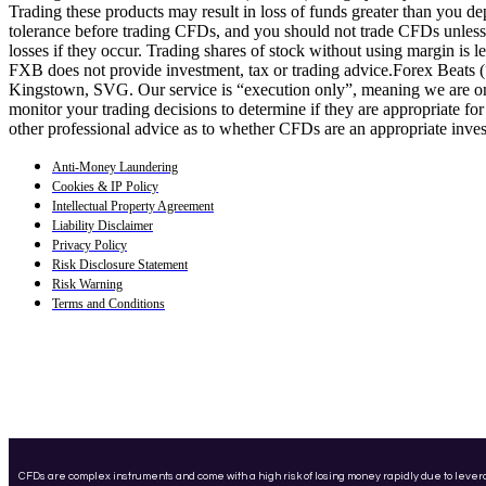
Trading these products may result in loss of funds greater than you de
tolerance before trading CFDs, and you should not trade CFDs unless y
losses if they occur. Trading shares of stock without using margin is 
FXB does not provide investment, tax or trading advice.Forex Beats
Kingstown, SVG. Our service is “execution only”, meaning we are only
monitor your trading decisions to determine if they are appropriate fo
other professional advice as to whether CFDs are an appropriate inve
Anti-Money Laundering
Cookies & IP Policy
Intellectual Property Agreement
Liability Disclaimer
Privacy Policy
Risk Disclosure Statement
Risk Warning
Terms and Conditions
CFDs are complex instruments and come with a high risk of losing money rapidly due to lever