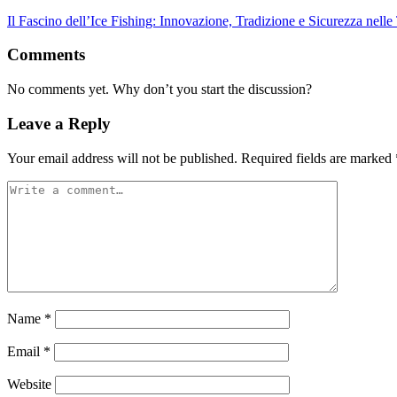
Il Fascino dell’Ice Fishing: Innovazione, Tradizione e Sicurezza nelle
Comments
No comments yet. Why don’t you start the discussion?
Leave a Reply
Your email address will not be published.
Required fields are marked
Name
*
Email
*
Website