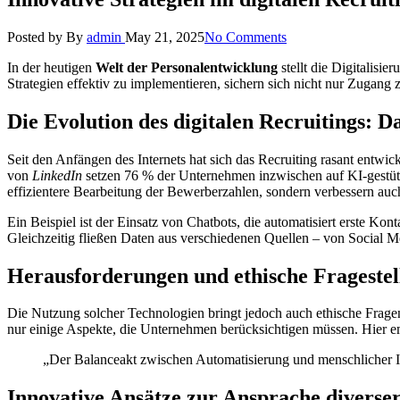
Posted by
By
admin
May 21, 2025
No Comments
In der heutigen
Welt der Personalentwicklung
stellt die Digitalisi
Strategien effektiv zu implementieren, sichern sich nicht nur Zugang 
Die Evolution des digitalen Recruitings: 
Seit den Anfängen des Internets hat sich das Recruiting rasant entwic
von
LinkedIn
setzen 76 % der Unternehmen inzwischen auf KI-gestütz
effizientere Bearbeitung der Bewerberzahlen, sondern verbessern auch
Ein Beispiel ist der Einsatz von Chatbots, die automatisiert erste K
Gleichzeitig fließen Daten aus verschiedenen Quellen – von Social Med
Herausforderungen und ethische Frageste
Die Nutzung solcher Technologien bringt jedoch auch ethische Fragen
nur einige Aspekte, die Unternehmen berücksichtigen müssen. Hier emp
„Der Balanceakt zwischen Automatisierung und menschlicher I
Innovative Ansätze zur Ansprache diverser