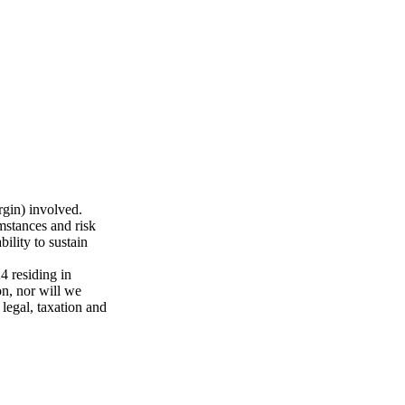
rgin) involved.
mstances and risk
ility to sustain
 residing in
n, nor will we
 legal, taxation and