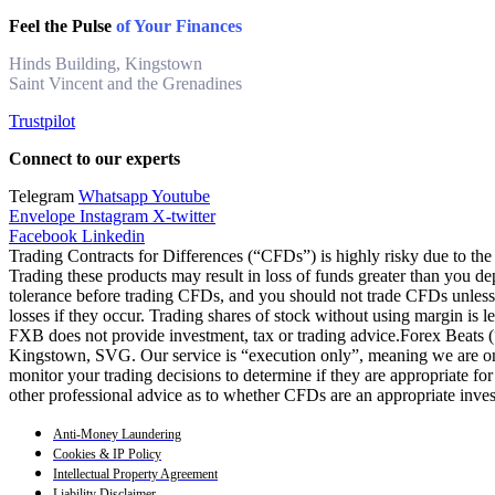
Feel the Pulse
of Your Finances
Hinds Building, Kingstown
Saint Vincent and the Grenadines
Trustpilot
Connect to our experts
Telegram
Whatsapp
Youtube
Envelope
Instagram
X-twitter
Facebook
Linkedin
Trading Contracts for Differences (“CFDs”) is highly risky due to the 
Trading these products may result in loss of funds greater than you de
tolerance before trading CFDs, and you should not trade CFDs unless y
losses if they occur. Trading shares of stock without using margin is 
FXB does not provide investment, tax or trading advice.Forex Beats
Kingstown, SVG. Our service is “execution only”, meaning we are only
monitor your trading decisions to determine if they are appropriate fo
other professional advice as to whether CFDs are an appropriate inve
Anti-Money Laundering
Cookies & IP Policy
Intellectual Property Agreement
Liability Disclaimer