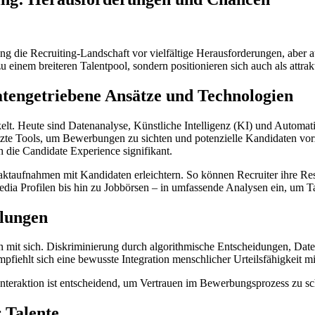
erung die Recruiting-Landschaft vor vielfältige Herausforderungen, abe
zu einem breiteren Talentpool, sondern positionieren sich auch als att
Datengetriebene Ansätze und Technologien
kelt. Heute sind Datenanalyse, Künstliche Intelligenz (KI) und Automati
te Tools, um Bewerbungen zu sichten und potenzielle Kandidaten vorz
 die Candidate Experience signifikant.
ontaktaufnahmen mit Kandidaten erleichtern. So können Recruiter ihre Re
ia Profilen bis hin zu Jobbörsen – in umfassende Analysen ein, um Tale
llungen
 mit sich. Diskriminierung durch algorithmische Entscheidungen, Daten
fiehlt sich eine bewusste Integration menschlicher Urteilsfähigkeit m
nteraktion ist entscheidend, um Vertrauen im Bewerbungsprozess zu s
 Talente