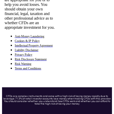
help you avoid losses. You
should obtain your own
financial, legal, taxation and
other professional advice as to
whether CFDs are an
appropriate investment for you.
Anti-Money Laundering
Cookies & IP Policy
Intellectual Property Agreement
Liability Disclaimer
Privacy Policy
Risk Disclosure Statement
Risk Warning
Terms and Conditions
CFDs are complex instruments and come with a high risk of losing money rapidly due to
leverage. 71.3% of retail investor accounts lose money when trading CFDs with this provider.
You should consider whether you understand how CFDs work and whether you can afford to
take the high risk of losing your money.